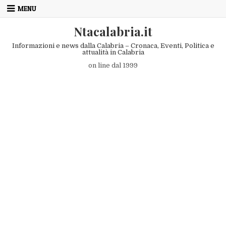
Skip to content
MENU
Ntacalabria.it
Informazioni e news dalla Calabria – Cronaca, Eventi, Politica e
attualità in Calabria
on line dal 1999