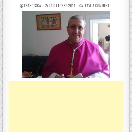
POSTED BY
POSTED ON
ON AUGURI DI 
FRANCESCA
29 OTTOBRE 2014
LEAVE A COMMENT