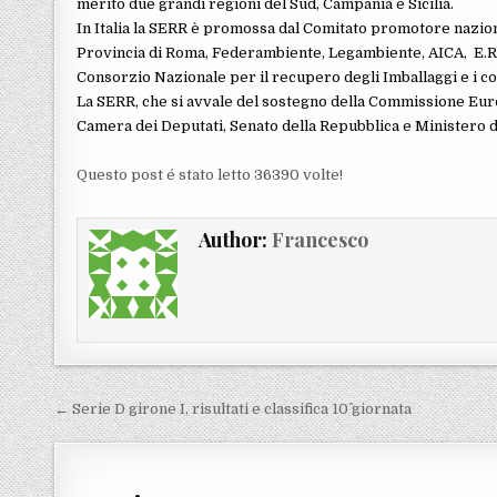
merito due grandi regioni del Sud, Campania e Sicilia.
In Italia la SERR è promossa dal Comitato promotore nazio
Provincia di Roma, Federambiente, Legambiente, AICA, E.R.I.
Consorzio Nazionale per il recupero degli Imballaggi e i con
La SERR, che si avvale del sostegno della Commissione Euro
Camera dei Deputati, Senato della Repubblica e Ministero d
Questo post é stato letto 36390 volte!
Author:
Francesco
Navigazione articoli
← Serie D girone I, risultati e classifica 10^ giornata