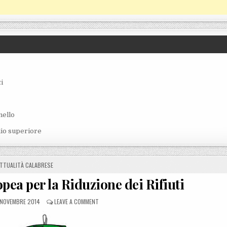
i
nello
lio superiore
OSTED IN
TTUALITÀ CALABRESE
opea per la Riduzione dei Rifiuti
STED ON
ON AL VIA LA SETTIMANA EUROPEA PER LA RIDUZIONE
 NOVEMBRE 2014
LEAVE A COMMENT