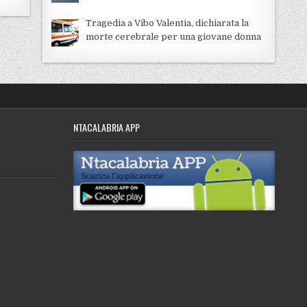
Tragedia a Vibo Valentia, dichiarata la
morte cerebrale per una giovane donna
NTACALABRIA APP