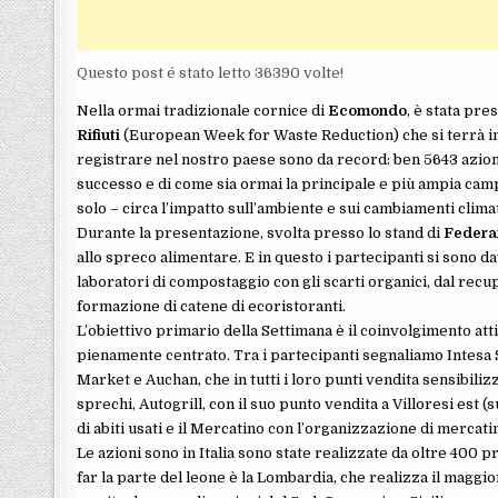
Questo post é stato letto 36390 volte!
Nella ormai tradizionale cornice di
Ecomondo
, è stata pre
Rifiuti
(European Week for Waste Reduction) che si terrà in 
registrare nel nostro paese sono da record: ben 5643 azion
successo e di come sia ormai la principale e più ampia camp
solo – circa l’impatto sull’ambiente e sui cambiamenti climatic
Durante la presentazione, svolta presso lo stand di
Federa
allo spreco alimentare. E in questo i partecipanti si sono da
laboratori di compostaggio con gli scarti organici, dal rec
formazione di catene di ecoristoranti.
L’obiettivo primario della Settimana è il coinvolgimento attiv
pienamente centrato. Tra i partecipanti segnaliamo Intesa San
Market e Auchan, che in tutti i loro punti vendita sensibil
sprechi, Autogrill, con il suo punto vendita a Villoresi est
di abiti usati e il Mercatino con l’organizzazione di mercatini 
Le azioni sono in Italia sono state realizzate da oltre 400 pr
far la parte del leone è la Lombardia, che realizza il maggi