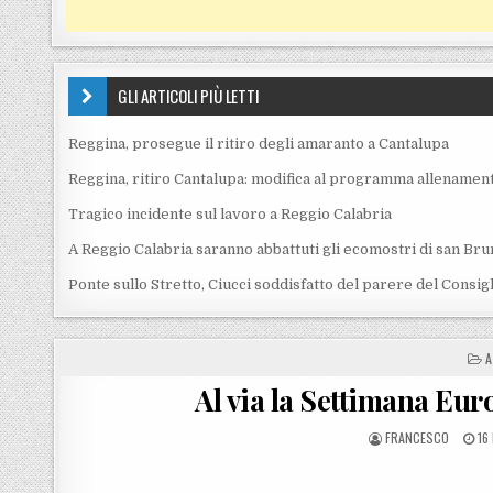
GLI ARTICOLI PIÙ LETTI
Reggina, prosegue il ritiro degli amaranto a Cantalupa
Reggina, ritiro Cantalupa: modifica al programma allenament
Tragico incidente sul lavoro a Reggio Calabria
A Reggio Calabria saranno abbattuti gli ecomostri di san Bru
Ponte sullo Stretto, Ciucci soddisfatto del parere del Consig
P
A
Al via la Settimana Eur
POSTED BY
PO
FRANCESCO
16