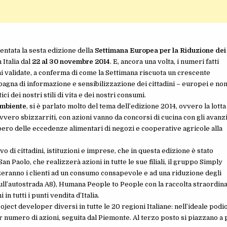
sentata la sesta edizione della
Settimana Europea per la Riduzione dei
Italia dal
22 al 30 novembre 2014
. E, ancora una volta, i numeri fatti
i validate, a conferma di come la Settimana riscuota un crescente
agna di informazione e sensibilizzazione dei cittadini – europei e no
i dei nostri stili di vita e dei nostri consumi.
mbiente
, si è parlato molto del tema dell’edizione 2014, ovvero la lotta
vvero sbizzarriti, con azioni vanno da concorsi di cucina con gli avanzi
upero delle eccedenze alimentari di negozi e cooperative agricole alla
o di cittadini, istituzioni e imprese, che in questa edizione è stato
 Paolo, che realizzerà azioni in tutte le sue filiali, il gruppo Simply
izzeranno i clienti ad un consumo consapevole e ad una riduzione degli
 (sull’autostrada A8), Humana People to People con la raccolta straordin
in tutti i punti vendita d’Italia.
oject developer diversi in tutte le 20 regioni Italiane: nell’ideale podio
or numero di azioni, seguita dal Piemonte. Al terzo posto si piazzano a 