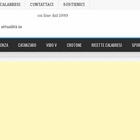
 CALABRESI
CONTATTACI
SOSTIENICI
on line dal 1999
attualità in
ENZA
CATANZARO
VIBO V
CROTONE
RICETTE CALABRESI
SPOR