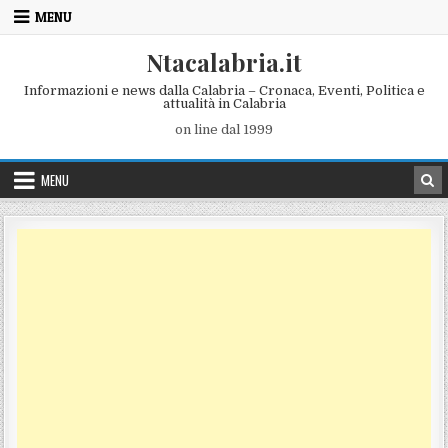
Skip to content
MENU
Ntacalabria.it
Informazioni e news dalla Calabria – Cronaca, Eventi, Politica e
attualità in Calabria
on line dal 1999
MENU