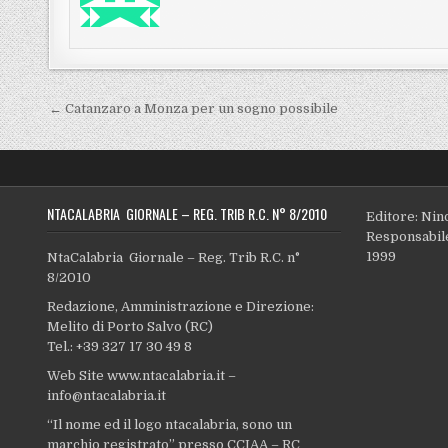
Navigazione articoli
← Catanzaro a Monza per un sogno possibile
NTACALABRIA GIORNALE – REG. TRIB R.C. N° 8/2010
Editore: Nin
Responsabile
1999
NtaCalabria Giornale – Reg. Trib R.C. n°
8/2010
Redazione, Amministrazione e Direzione:
Melito di Porto Salvo (RC)
Tel.: +39 327 17 30 49 8
Web Site www.ntacalabria.it –
info@ntacalabria.it
“Il nome ed il logo ntacalabria, sono un
marchio registrato” presso CCIAA – RC