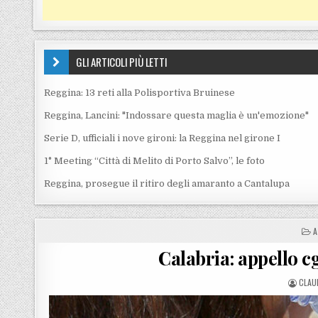
GLI ARTICOLI PIÙ LETTI
Reggina: 13 reti alla Polisportiva Bruinese
Reggina, Lancini: "Indossare questa maglia è un'emozione"
Serie D, ufficiali i nove gironi: la Reggina nel girone I
1° Meeting “Città di Melito di Porto Salvo”, le foto
Reggina, prosegue il ritiro degli amaranto a Cantalupa
P
A
Calabria: appello c
POST
CLAU