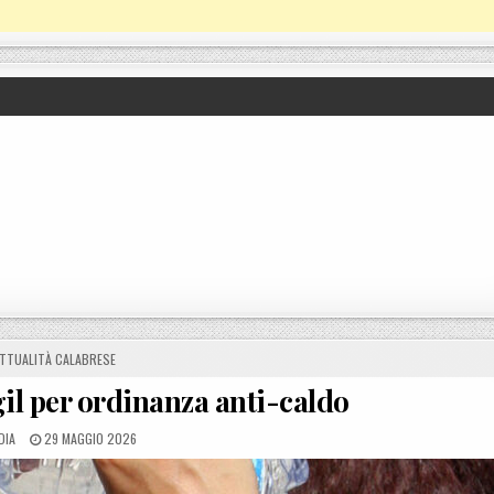
OSTED IN
TTUALITÀ CALABRESE
gil per ordinanza anti-caldo
ED BY
POSTED ON
DIA
29 MAGGIO 2026