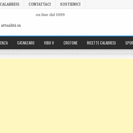
 CALABRESI
CONTATTACI
SOSTIENICI
on line dal 1999
attualità in
ENZA
CATANZARO
VIBO V
CROTONE
RICETTE CALABRESI
SPOR