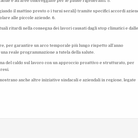
tabile e ad aree ombreggiate per le pause rigeneranti. 5.
iando il mattino presto o i turni serali) tramite specifici accordi azien
olare alle piccole aziende. 6.
ali ritardi nella consegna dei lavori causati dagli stop climatici e dall
bre, per garantire un arco temporale più lungo rispetto all’anno
 una reale programmazione a tutela della salute.
lema del caldo sul lavoro con un approccio proattivo e strutturato, per
bresi.
ostrano anche altre iniziative sindacali e aziendali in regione, legate