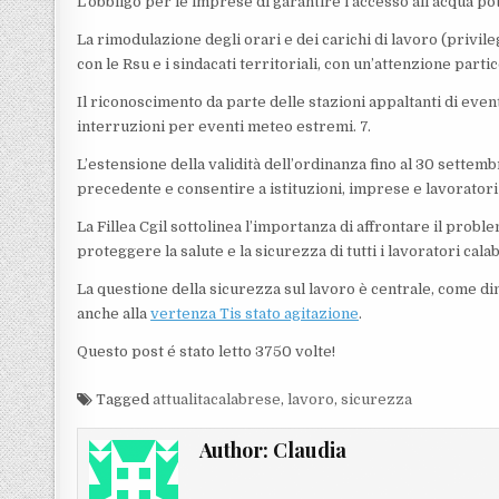
L’obbligo per le imprese di garantire l’accesso all’acqua po
La rimodulazione degli orari e dei carichi di lavoro (privileg
con le Rsu e i sindacati territoriali, con un’attenzione partic
Il riconoscimento da parte delle stazioni appaltanti di eventu
interruzioni per eventi meteo estremi. 7.
L’estensione della validità dell’ordinanza fino al 30 settem
precedente e consentire a istituzioni, imprese e lavoratori
La Fillea Cgil sottolinea l’importanza di affrontare il prob
proteggere la salute e la sicurezza di tutti i lavoratori cala
La questione della sicurezza sul lavoro è centrale, come dim
anche alla
vertenza Tis stato agitazione
.
Questo post é stato letto 3750 volte!
Tagged
attualitacalabrese
,
lavoro
,
sicurezza
Author:
Claudia