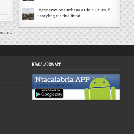
Rigenerazione urbana a Gioia Tauro, il
restyling tra due fiumi
onati →
NTACALABRIA APP