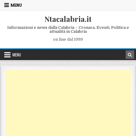
Skip to content
MENU
Ntacalabria.it
Informazioni e news dalla Calabria – Cronaca, Eventi, Politica e
attualità in Calabria
on line dal 1999
MENU