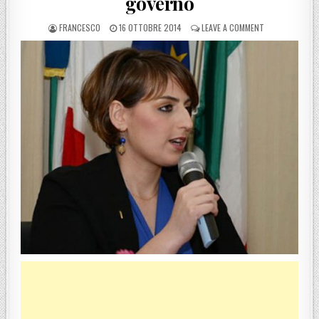
governo
POSTED BY
POSTED ON
ON VIBO VALENT
FRANCESCO
16 OTTOBRE 2014
LEAVE A COMMENT