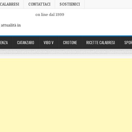
 CALABRESI
CONTATTACI
SOSTIENICI
on line dal 1999
attualità in
ENZA
CATANZARO
VIBO V
CROTONE
RICETTE CALABRESI
SPOR