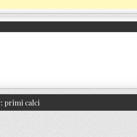
g:
primi calci