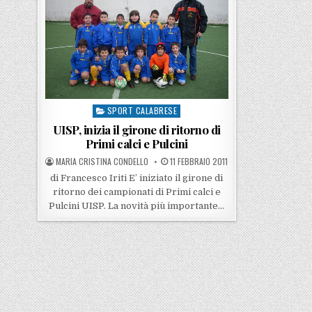
SPORT CALABRESE
Posted in
UISP, inizia il girone di ritorno di
Primi calci e Pulcini
POSTED BY
POSTED ON
MARIA CRISTINA CONDELLO
11 FEBBRAIO 2011
di Francesco Iriti E’ iniziato il girone di
ritorno dei campionati di Primi calci e
Pulcini UISP. La novità più importante…