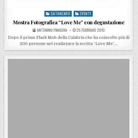
CATANZARO
EVENTI
Posted in
Mostra Fotografica “Love Me” con degustazione
POSTED BY
POSTED ON
ANTONINO PANSERA
25 FEBBRAIO 2010
Dopo il primo Flash Mob della Calabria che ha coinvolto più di
200 persone nel realizzare la scritta “Love Me”,…