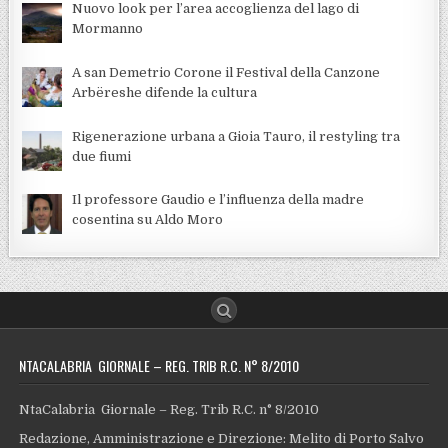
Nuovo look per l’area accoglienza del lago di
Mormanno
A san Demetrio Corone il Festival della Canzone
Arbëreshe difende la cultura
Rigenerazione urbana a Gioia Tauro, il restyling tra
due fiumi
Il professore Gaudio e l’influenza della madre
cosentina su Aldo Moro
NTACALABRIA GIORNALE – REG. TRIB R.C. N° 8/2010
NtaCalabria Giornale – Reg. Trib R.C. n° 8/2010
Redazione, Amministrazione e Direzione: Melito di Porto Salvo