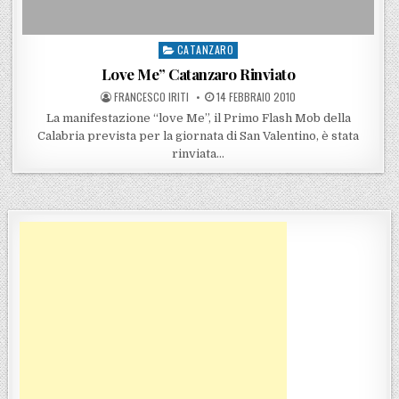
CATANZARO
Posted in
Love Me” Catanzaro Rinviato
POSTED BY
POSTED ON
FRANCESCO IRITI
14 FEBBRAIO 2010
La manifestazione “love Me”, il Primo Flash Mob della
Calabria prevista per la giornata di San Valentino, è stata
rinviata…