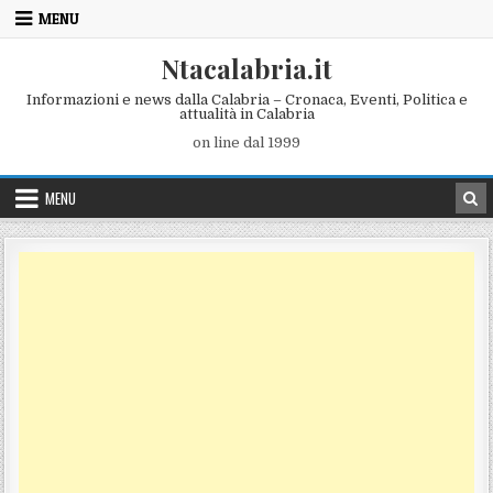
Skip to content
MENU
Ntacalabria.it
Informazioni e news dalla Calabria – Cronaca, Eventi, Politica e
attualità in Calabria
on line dal 1999
MENU