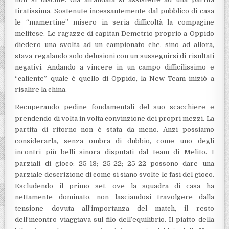
tiratissima. Sostenute incessantemente dal pubblico di casa
le “mamertine” misero in seria difficoltà la compagine
melitese. Le ragazze di capitan Demetrio proprio a Oppido
diedero una svolta ad un campionato che, sino ad allora,
stava regalando solo delusioni con un susseguirsi di risultati
negativi. Andando a vincere in un campo difficilissimo e
“caliente” quale è quello di Oppido, la New Team iniziò a
risalire la china.
Recuperando pedine fondamentali del suo scacchiere e
prendendo di volta in volta convinzione dei propri mezzi. La
partita di ritorno non è stata da meno. Anzi possiamo
considerarla, senza ombra di dubbio, come uno degli
incontri più belli sinora disputati dal team di Melito. I
parziali di gioco: 25-13; 25-22; 25-22 possono dare una
parziale descrizione di come si siano svolte le fasi del gioco.
Escludendo il primo set, ove la squadra di casa ha
nettamente dominato, non lasciandosi travolgere dalla
tensione dovuta all’importanza del match, il resto
dell’incontro viaggiava sul filo dell’equilibrio. Il piatto della