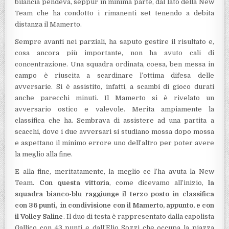
bilancia pendeva, seppur in minima parte, dal lato della New
Team che ha condotto i rimanenti set tenendo a debita
distanza il Mamerto.
Sempre avanti nei parziali, ha saputo gestire il risultato e,
cosa ancora più importante, non ha avuto cali di
concentrazione. Una squadra ordinata, coesa, ben messa in
campo è riuscita a scardinare l’ottima difesa delle
avversarie. Si è assistito, infatti, a scambi di gioco durati
anche parecchi minuti. Il Mamerto si è rivelato un
avversario ostico e valevole. Merita ampiamente la
classifica che ha. Sembrava di assistere ad una partita a
scacchi, dove i due avversari si studiano mossa dopo mossa
e aspettano il minimo errore uno dell’altro per poter avere
la meglio alla fine.
E alla fine, meritatamente, la meglio ce l’ha avuta la New
Team.
Con questa vittoria
, come dicevamo all’inizio,
la
squadra bianco-blu raggiunge il terzo posto in classifica
con 36 punti, in condivisione con il Mamerto, appunto, e con
il Volley Saline
. Il duo di testa è rappresentato dalla capolista
Gallico con 43 punti e dall’Elio Sozzi che occupa la piazza