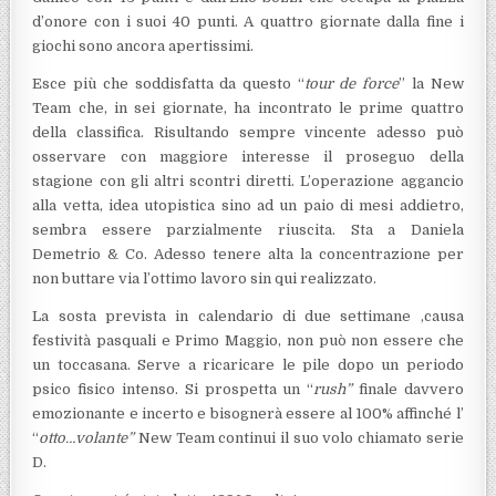
d’onore con i suoi 40 punti. A quattro giornate dalla fine i
giochi sono ancora apertissimi.
Esce più che soddisfatta da questo “
tour de force
” la New
Team che, in sei giornate, ha incontrato le prime quattro
della classifica. Risultando sempre vincente adesso può
osservare con maggiore interesse il proseguo della
stagione con gli altri scontri diretti. L’operazione aggancio
alla vetta, idea utopistica sino ad un paio di mesi addietro,
sembra essere parzialmente riuscita. Sta a Daniela
Demetrio & Co. Adesso tenere alta la concentrazione per
non buttare via l’ottimo lavoro sin qui realizzato.
La sosta prevista in calendario di due settimane ,causa
festività pasquali e Primo Maggio, non può non essere che
un toccasana. Serve a ricaricare le pile dopo un periodo
psico fisico intenso. Si prospetta un “
rush”
finale davvero
emozionante e incerto e bisognerà essere al 100% affinché l’
“
otto…volante”
New Team continui il suo volo chiamato serie
D.