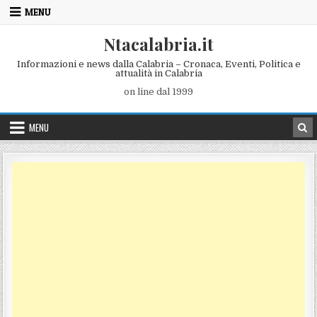
Skip to content
MENU
Ntacalabria.it
Informazioni e news dalla Calabria – Cronaca, Eventi, Politica e
attualità in Calabria
on line dal 1999
MENU