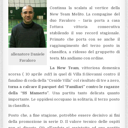
Continua la scalata al vertice della
New Team Melito. La compagine del
duo Favaloro – Iaria porta a casa
l’ottava vittoria consecutiva
stabilendo il suo record stagionale.
Primato che porta con se anche il
raggiungimento del terzo posto in
classifica, a ridosso del gruppetto di
allenatore Daniele
testa. Ma andiamo con ordine.
Favaloro
La New Team
, vittoriosa domenica
scorsa ( 10 aprile
ndr
) in quel di Villa S.Giovanni contro il
fanalino di coda della “Cenide Villa” col risultato di tre a zero,
torna a calcare il parquet del “Familiari” contro le ragazze
della “SS Mamerto”
. Una partita tanto delicata quanto
importante. Le oppidesi occupano in solitaria, il terzo posto
in classifica.
Posto che, a fine stagione, potrebbe essere decisivo ai fini
della promozione in serie D. Il valore tecnico delle ospiti
non si discute. Già all’andata si assistette ad una partita