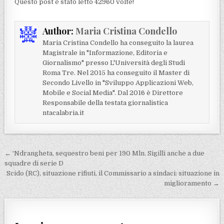
Questo post é stato letto 42960 volte!
Author:
Maria Cristina Condello
Maria Cristina Condello ha conseguito la laurea
Magistrale in "Informazione, Editoria e
Giornalismo" presso L'Università degli Studi
Roma Tre. Nel 2015 ha conseguito il Master di
Secondo Livello in "Sviluppo Applicazioni Web,
Mobile e Social Media". Dal 2016 è Direttore
Responsabile della testata giornalistica
ntacalabria.it
Navigazione articoli
← ‘Ndrangheta, sequestro beni per 190 Mln. Sigilli anche a due
squadre di serie D
Scido (RC), situazione rifiuti, il Commissario a sindaci: situazione in
miglioramento →