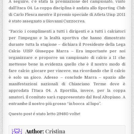
A seguire, c’è stata la premiazione del campionato, vinto
dall’Itaca 04. La coppa disciplina è andata allo Sporting Club
di Carlo Flesca mentre il premio speciale di Atleta Uisp 2011
è stato assegnato a Giovanni Cuzzocrea.
“Faccio i complimenti a tutti i dirigenti e a tutti i calciatori
per l’impegno e la lealtà sportiva che hanno dimostrato
durante tutta la stagione – dichiara il Presidente della Lega
Calcio UISP Giuseppe Marra – Era importante per noi
organizzare e proporre un campionato di calcio a 11 che
mettesse bene in evidenza quello che è il nostro modo di
fare calcio: giocare per vincere, ma ricordando che il calcio
è solo un gioco. Adesso – conclude Marra – spazio alle
manifestazioni nazionali di Chianciano Terme dove è
approdata l’Itaca 04. A Sportilia, invece, per la coppa
amatori, il comitato sarà rappresentato dal Real Altopiano. A
entrambe il nostro più grosso “in bocca al lupo”.
Questo post é stato letto 29480 volte!
Author:
Cristina