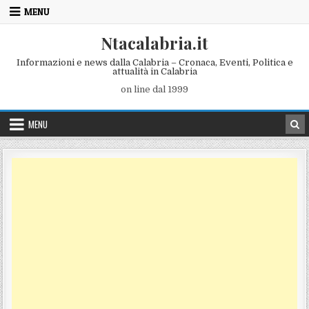
Skip to content
MENU
Ntacalabria.it
Informazioni e news dalla Calabria – Cronaca, Eventi, Politica e
attualità in Calabria
on line dal 1999
MENU