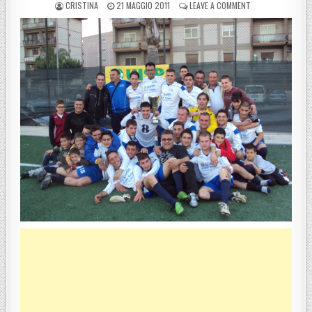
POSTED BY
POSTED ON
ON FINALE PROVINC
CRISTINA
21 MAGGIO 2011
LEAVE A COMMENT