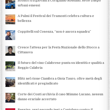
Scontri tra giovani a Corigliano Rossano, sette Daspo
urbani emessi
A Palmi il Festival dei Tramonti celebra cultura e
bellezza
Coppitelli sul Cosenza, “non è ancora squadra”
Cresce l’attesa per la Festa Nazionale dello Stocco a
Cittanova
Il futuro del vino Calabrese punta su identità e qualità a
Reggio Calabria
Blitz nel rione Ciambra a Gioia Tauro, oltre metà degli
identificati è pregiudicato
Corte dei Conti archivia il caso Mimmo Lucano, nessun
danno erariale accertato
Reggina, oggi secondo test a Cantalupa contro il