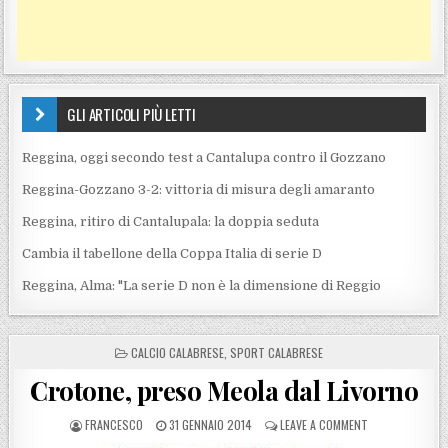
GLI ARTICOLI PIÙ LETTI
Reggina, oggi secondo test a Cantalupa contro il Gozzano
Reggina-Gozzano 3-2: vittoria di misura degli amaranto
Reggina, ritiro di Cantalupala: la doppia seduta
Cambia il tabellone della Coppa Italia di serie D
Reggina, Alma: "La serie D non è la dimensione di Reggio
POSTED IN
CALCIO CALABRESE
,
SPORT CALABRESE
Crotone, preso Meola dal Livorno
POSTED BY
POSTED ON
ON CROTONE, P
FRANCESCO
31 GENNAIO 2014
LEAVE A COMMENT