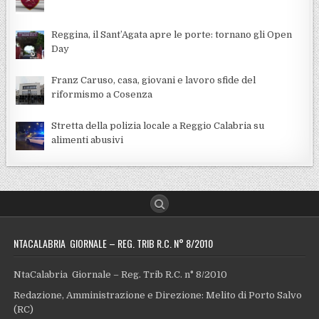
Reggina, il Sant’Agata apre le porte: tornano gli Open
Day
Franz Caruso, casa, giovani e lavoro sfide del
riformismo a Cosenza
Stretta della polizia locale a Reggio Calabria su
alimenti abusivi
NTACALABRIA GIORNALE – REG. TRIB R.C. N° 8/2010
NtaCalabria Giornale – Reg. Trib R.C. n° 8/2010
Redazione, Amministrazione e Direzione: Melito di Porto Salvo
(RC)