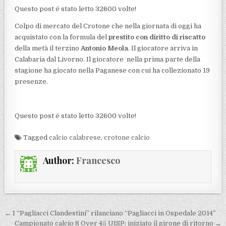
Questo post é stato letto 32600 volte!
Colpo di mercato del Crotone che nella giornata di oggi ha
acquistato con la formula del
prestito con diritto di riscatto
della metà il terzino
Antonio Meola
. Il giocatore arriva in
Calabaria dal Livorno. Il giocatore nella prima parte della
stagione ha giocato nella Paganese con cui ha collezionato 19
presenze.
Questo post é stato letto 32600 volte!
Tagged
calcio calabrese
,
crotone calcio
Author:
Francesco
Navigazione articoli
← I “Pagliacci Clandestini” rilanciano “Pagliacci in Ospedale 2014”
Campionato calcio 8 Over 45 UISP: iniziato il girone di ritorno →