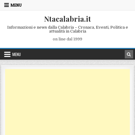
Skip to content
MENU
Ntacalabria.it
Informazioni e news dalla Calabria – Cronaca, Eventi, Politica e
attualità in Calabria
on line dal 1999
MENU