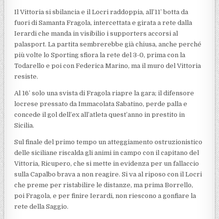
Il Vittoria si sbilancia e il Locri raddoppia, all’11’ botta da
fuori di Samanta Fragola, intercettata e girata a rete dalla
Ierardi che manda in visibilio i supporters accorsi al
palasport. La partita sembrerebbe già chiusa, anche perché
più volte lo Sporting sfiora la rete del 3-0, prima con la
Todarello e poi con Federica Marino, ma il muro del Vittoria
resiste.
Al 16’ solo una svista di Fragola riapre la gara; il difensore
locrese pressato da Immacolata Sabatino, perde palla e
concede il gol dell’ex all’atleta quest’anno in prestito in
Sicilia.
Sul finale del primo tempo un atteggiamento ostruzionistico
delle siciliane riscalda gli animi in campo con il capitano del
Vittoria, Ricupero, che si mette in evidenza per un fallaccio
sulla Capalbo brava a non reagire. Si va al riposo con il Locri
che preme per ristabilire le distanze, ma prima Borrello,
poi Fragola, e per finire Ierardi, non riescono a gonfiare la
rete della Saggio.