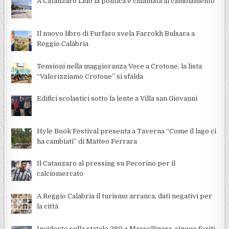
A Catanzaro Lido la politica è chiamata al cambiamento
Il nuovo libro di Furfaro svela Farrokh Bulsara a
Reggio Calabria
Tensioni nella maggioranza Voce a Crotone, la lista
“Valorizziamo Crotone” si sfalda
Edifici scolastici sotto la lente a Villa san Giovanni
Hyle Book Festival presenta a Taverna “Come il lago ci
ha cambiati” di Matteo Ferrara
Il Catanzaro al pressing su Pecorino per il
calciomercato
A Reggio Calabria il turismo arranca, dati negativi per
la città
Incidente sulla statale 280 a Marcellinara, cinque feriti