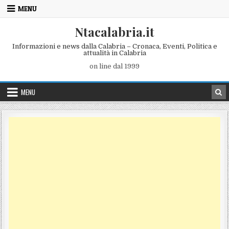
Skip to content
MENU
Ntacalabria.it
Informazioni e news dalla Calabria – Cronaca, Eventi, Politica e
attualità in Calabria
on line dal 1999
MENU