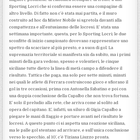
Sporting Locri che si conferma essere una compagine di
altro livello. Di fatto non c’è stata mai partita, e il muro
costruito ad hoc da Mister Nobile si sgretola davanti alla
compattezza e all’entusiasmo delle locresi. E’ stata una
settimana importante, questa, per lo Sporting Locri; le due
sconfitte di inizio campionato dovevano rappresentare uno
spettro da scacciare al più presto, e a suon di gol. La
supremazia territoriale si manifesta sin da subito, ma i primi
minuti della gara vedono, spesso e volentieri, le cinque
siciliane tutte dietro la linea di metà campo a difendere il
risultato. Tattica che paga, ma solo per sette minuti, minuti
nei quali le atlete di Ferrara costruiscono gioco e sfiorano il
gol in tre occasioni, prima con Antonella Sabatino e poi con
una doppia conclusione della Capalbo che non trova fortuna.
E’ solo il preludio alla rete, che arriva come al solito ad
opera del capitano. E’, infatti, un siluro di Gigia Capalbo a
piegare le mani di Saggio e portare avanti nel risultato le
locresi. A questo punto ci si aspetta una reazione siciliana,
ma le palle gol stentano ad arrivare, e sull’unica conclusione
verso lo specchio, al 10’, c’è Tiziana Liuzzo pronta.