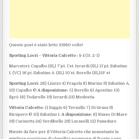
Questo post é stato letto 31860 volte!
Sporting Locri – Vittoria Calcetto : 5-1
(1t. 2-1)
Marcatori: Capalbo (SL) 7’pt, 1’st, Ierardi (SL) 11’pt, Sabatino
I. (VC) 16’pt, Sabatino A. (SL) 10’st, Borello (SL)19’ st
Sporting Locri:
28) Liuzzo 4) Fragola 8) Marino 9) Sabatino A.
10) Capalbo ©
A disposizione:
5) Borello 6) Agostino 13)
Sgrò 18) Todarello 19) Ierardi 23) Modestia
Vittoria Calcetto:
1) Saggio 6) Ternullo 7) Di Grusa 9)
Ricupero © 10) Sabatino I.
A disposizione:
8) Russo Di Mare
19) Cucinotta 24) Verdibello 29) Lucaselli 12) Paneduro
Niente da fare per il Vittoria Calcetto che nonostante la
migliore posizione di classifica scompare di fronte a uno