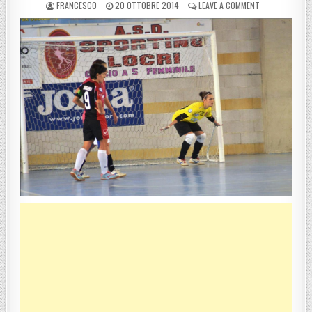
POSTED BY
POSTED ON
ON CALCIO 5 FE
FRANCESCO
20 OTTOBRE 2014
LEAVE A COMMENT