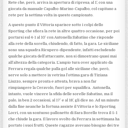
Rete che, però, arriva in apertura di ripresa; al 1’, con una
giocata da manuale Capalbo-Marino-Capalbo, col capitano a
rete per la settima volta in questo campionato.
A questo punto il Vittoria sparisce sotto i colpi dello
Sporting che sfiora la rete in altre quattro occasione, per poi
portarsi sul 4-1 al 10’ con Antonella Sabatino che risponde
alla rete della sorella, chiudendo, di fatto, la gara. Le siciliane
sono una squadra Ricupero-dipendente, infatti escludendo
qualche giocata dell’attaccante, non si dimostrano quasi mai
all’altezza della categoria. L’ampio turn over applicato da
Ferrara regala qualche palla gol alle siciliane che, però,
serve solo a mettere in vetrina l’ottima gara di Tiziana
Liuzzo, sempre pronta e attenta, brava a non far
rimpiangere la Ceravolo, fuori per squalifica. Antonella,
intanto, vuole vincere la sfida delle sorelle Sabatino, ma il
palo, in ben 2 occasioni, al 17’ e al 18’, gli dice no. Ad un minuto
dalla fine neanche la fortuna assiste il Vittoria e lo Sporting
Locri, con un sontuoso pallonetto di Sara Borello trova il 5-1
che chiude la gara. Il lavoro svolto da Ferrara in settimana ha
portato i suoi frutti. Queste ragazze avevano bisogno dei tre