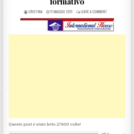
formativo
POSTED BY
POSTED ON
ON REGGIO CALAB
CRISTINA
11 MAGGIO 2011
LEAVE A COMMENT
Questo post é stato letto 27600 volte!