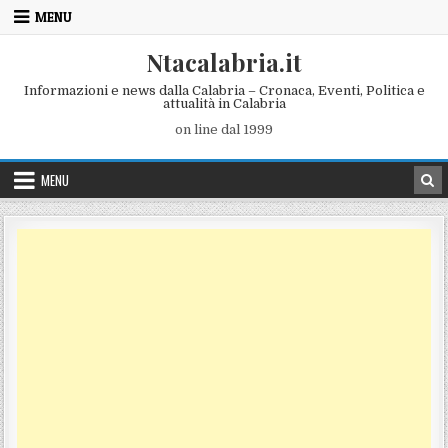
Skip to content
MENU
Ntacalabria.it
Informazioni e news dalla Calabria – Cronaca, Eventi, Politica e
attualità in Calabria
on line dal 1999
MENU