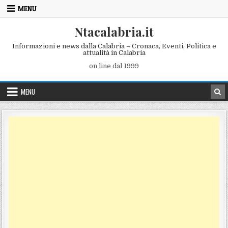
Skip to content
MENU
Ntacalabria.it
Informazioni e news dalla Calabria – Cronaca, Eventi, Politica e
attualità in Calabria
on line dal 1999
MENU