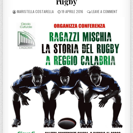
rugby
POSTED BY
POSTED ON
ON A REGG
MARISTELLA COSTARELLA
19 APRILE 2016
LEAVE A COMMENT