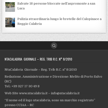
Salvate 18 persone bloccate nell’aspromonte a san
Luca
Pulizia straordinaria lungo le bretelle del Calopinace a
Reggio Calabria
NTACALABRIA GIORNALE – REG. TRIB R.C. N° 8/2010
NtaCalabria Giornale – Reg. Trib R.C. n° 8/2010
Redazione, Amministrazione e Direzione: Melito di Porto Salvo
(RC)
Tel.: +39 327 17 30 49 8
Web Site www.ntacalabria.it – info@ntacalabria.it
“Il nome ed il logo ntacalabria, sono un marchio registrato”
presso CCIAA – RC