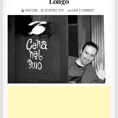
Longo
POSTED BY
POSTED ON
ON A SANT’ILARIO
CRISTINA
28 APRILE 2011
LEAVE A COMMENT