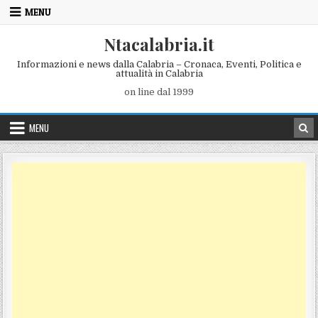
Skip to content
MENU
Ntacalabria.it
Informazioni e news dalla Calabria – Cronaca, Eventi, Politica e
attualità in Calabria
on line dal 1999
MENU