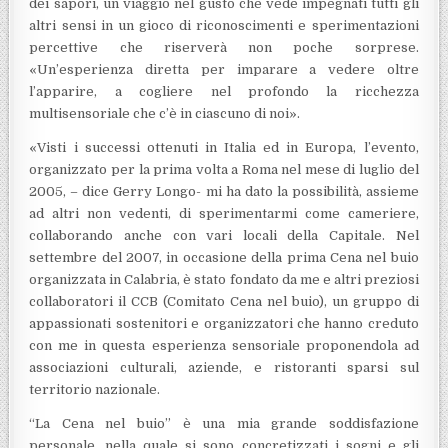
dei sapori, un viaggio nel gusto che vede impegnati tutti gli
altri sensi in un gioco di riconoscimenti e sperimentazioni
percettive che riserverà non poche sorprese.
«Un’esperienza diretta per imparare a vedere oltre
l’apparire, a cogliere nel profondo la ricchezza
multisensoriale che c’è in ciascuno di noi».
«Visti i successi ottenuti in Italia ed in Europa, l’evento,
organizzato per la prima volta a Roma nel mese di luglio del
2005, – dice Gerry Longo- mi ha dato la possibilità, assieme
ad altri non vedenti, di sperimentarmi come cameriere,
collaborando anche con vari locali della Capitale. Nel
settembre del 2007, in occasione della prima Cena nel buio
organizzata in Calabria, è stato fondato da me e altri preziosi
collaboratori il CCB (Comitato Cena nel buio), un gruppo di
appassionati sostenitori e organizzatori che hanno creduto
con me in questa esperienza sensoriale proponendola ad
associazioni culturali, aziende, e ristoranti sparsi sul
territorio nazionale.
“La Cena nel buio” è una mia grande soddisfazione
personale, nella quale si sono concretizzati i sogni e gli