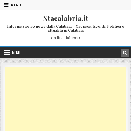
Skip to content
MENU
Ntacalabria.it
Informazioni e news dalla Calabria – Cronaca, Eventi, Politica e
attualità in Calabria
on line dal 1999
MENU