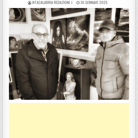
POSTED BY
POSTED ON
NTACALABRIA REDAZIONE J
30 GENNAIO 2025