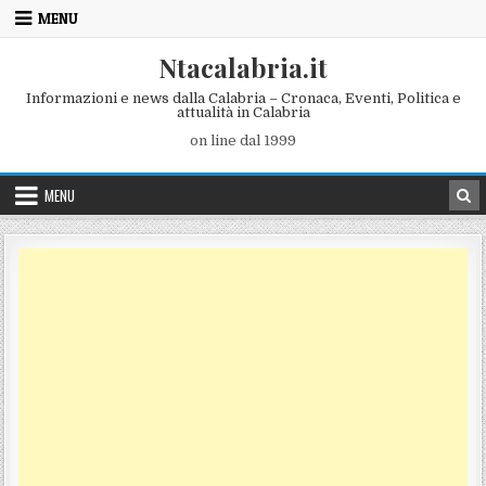
Skip to content
MENU
Ntacalabria.it
Informazioni e news dalla Calabria – Cronaca, Eventi, Politica e
attualità in Calabria
on line dal 1999
MENU