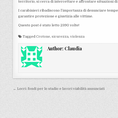
territorio, si cerca di intercettare e affrontare situazion
I carabinieri ribadiscono l’importanza di denunciare tempe
garantire protezione e giustizia alle vittime.
Questo post é stato letto 2390 volte!
Tagged
Crotone
,
sicurezza
,
violenza
Author:
Claudia
Navigazione articoli
← Locri: fondi per lo stadio e lavori viabilità annunciati