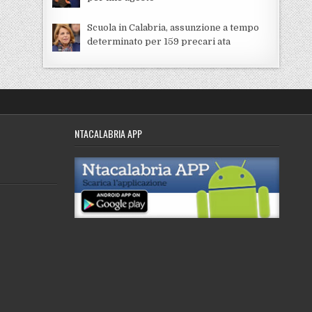
Scuola in Calabria, assunzione a tempo
determinato per 159 precari ata
NTACALABRIA APP