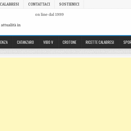
 CALABRESI
CONTATTACI
SOSTIENICI
on line dal 1999
attualità in
ENZA
CATANZARO
VIBO V
CROTONE
RICETTE CALABRESI
SPOR