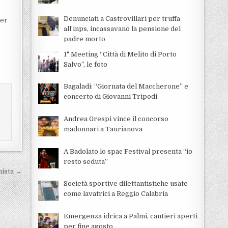
Denunciati a Castrovillari per truffa
per
all’inps, incassavano la pensione del
padre morto
1° Meeting “Città di Melito di Porto
Salvo”, le foto
Bagaladi: “Giornata del Maccherone” e
concerto di Giovanni Tripodi
Andrea Grespi vince il concorso
madonnari a Taurianova
A Badolato lo spac Festival presenta “io
resto seduta”
nista →
Società sportive dilettantistiche usate
come lavatrici a Reggio Calabria
Emergenza idrica a Palmi, cantieri aperti
per fine agosto