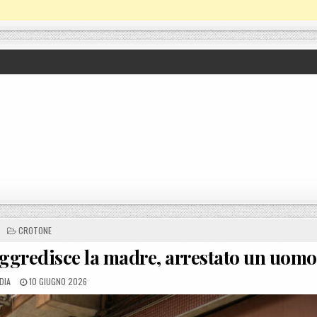
POSTED IN
CROTONE
 aggredisce la madre, arrestato un uomo
ED BY
POSTED ON
DIA
10 GIUGNO 2026