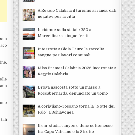
A Reggio Calabria il turismo arranca, dati
negativi per la città
Incidente sulla statale 280 a
Marcellinara, cinque feriti
 suo
daco
Interrotta a Gioia Tauro la raccolta
sangue per lavori comunali
ine,
Miss Framesi Calabria 2026 incoronata a
Reggio Calabria
elle
solo
Droga nascosta sotto un masso a
Roccabernarda, denunciato un uomo
iamo
A corigliano-rossano torna la “Notte dei
Falò” a Schiavonea
tali
Il cnr studia canyon e dune sottomesse
tra Capo Vaticano e lo Stretto