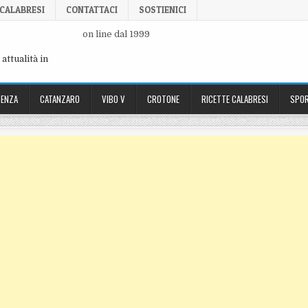
 CALABRESI
CONTATTACI
SOSTIENICI
on line dal 1999
attualità in
ENZA
CATANZARO
VIBO V
CROTONE
RICETTE CALABRESI
SPOR