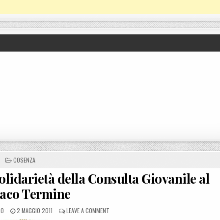
POSTED IN
COSENZA
lidarietà della Consulta Giovanile al
daco Termine
POSTED ON
ON SAN MARCO ARGENTANO (CS), SOLIDARIETÀ
LO
2 MAGGIO 2011
LEAVE A COMMENT