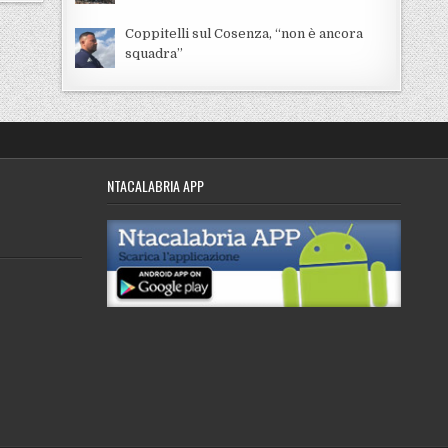
Coppitelli sul Cosenza, “non è ancora
squadra”
NTACALABRIA APP