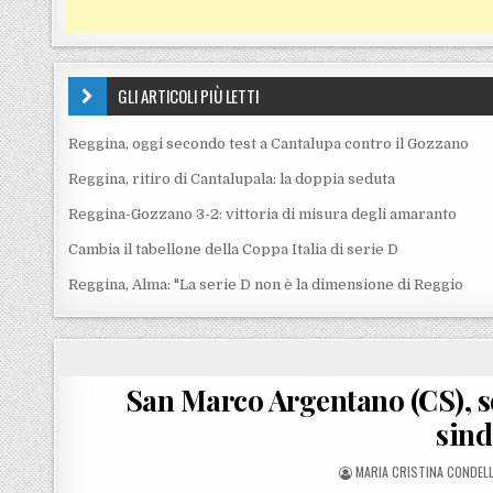
GLI ARTICOLI PIÙ LETTI
Reggina, oggi secondo test a Cantalupa contro il Gozzano
Reggina, ritiro di Cantalupala: la doppia seduta
Reggina-Gozzano 3-2: vittoria di misura degli amaranto
Cambia il tabellone della Coppa Italia di serie D
Reggina, Alma: "La serie D non è la dimensione di Reggio
San Marco Argentano (CS), so
sin
POSTED BY
MARIA CRISTINA CONDEL