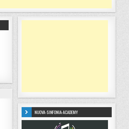
NUOVA-SINFONIA-ACADEMY
 DELLA CONSULTA GIOVANILE AL SINDACO TERMINE