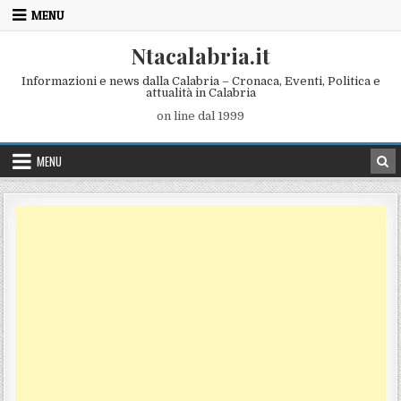
Skip to content
MENU
Ntacalabria.it
Informazioni e news dalla Calabria – Cronaca, Eventi, Politica e
attualità in Calabria
on line dal 1999
MENU