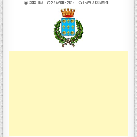
POSTED BY
POSTED ON
ON CAMPIONATO NA
CRISTINA
27 APRILE 2012
LEAVE A COMMENT