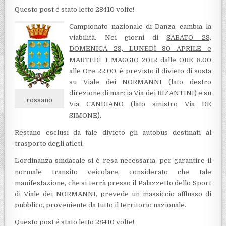
Questo post é stato letto 28410 volte!
Campionato nazionale di Danza, cambia la
viabilità. Nei giorni di
SABATO 28,
DOMENICA 29, LUNEDÌ 30 APRILE e
MARTEDÌ 1 MAGGIO 2012
dalle
ORE 8.00
alle Ore 22.00
, è previsto
il divieto di sosta
su Viale dei NORMANNI
(lato destro
direzione di marcia Via dei BIZANTINI)
e su
rossano
Via CANDIANO
(lato sinistro Via DE
SIMONE).
Restano esclusi da tale divieto gli autobus destinati al
trasporto degli atleti.
L’ordinanza sindacale si è resa necessaria, per garantire il
normale transito veicolare, considerato che tale
manifestazione, che si terrà presso il Palazzetto dello Sport
di Viale dei NORMANNI, prevede un massiccio afflusso di
pubblico, proveniente da tutto il territorio nazionale.
Questo post é stato letto 28410 volte!