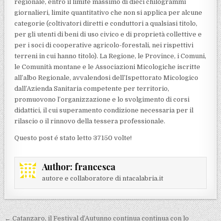
regionale, entro il limite massimo di dieci chilogrammi
giornalieri, limite quantitativo che non si applica per alcune
categorie (coltivatori diretti e conduttori a qualsiasi titolo,
per gli utenti di beni di uso civico e di proprietà collettive e
per i soci di cooperative agricolo-forestali, nei rispettivi
terreni in cui hanno titolo). La Regione, le Province, i Comuni,
le Comunità montane e le Associazioni Micologiche iscritte
all’albo Regionale, avvalendosi dell’Ispettorato Micologico
dall’Azienda Sanitaria competente per territorio,
promuovono l’organizzazione e lo svolgimento di corsi
didattici, il cui superamento condizione necessaria per il
rilascio o il rinnovo della tessera professionale.
Questo post é stato letto 37150 volte!
Author:
francesca
autore e collaboratore di ntacalabria.it
Navigazione articoli
← Catanzaro, il Festival d’Autunno continua continua con lo