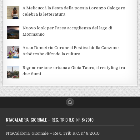
A Melicuccà la Festa della poesia Lorenzo Calogero
celebra la letteratura
Nuovo look per l’area accoglienza del lago di
Mormanno
A san Demetrio Corone il Festival della Canzone
Arbëreshe difende la cultura
Rigenerazione urbana a Gioia Tauro, il restyling tra
due fiumi
NTACALABRIA GIORNALE – REG. TRIB R.C. N° 8/2010
NtaCalabria Giornale – Reg. Trib R.C. n° 8/2010