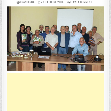
POSTED BY
POSTED ON
ON MOTTA SANT
FRANCESCA
23 OTTOBRE 2014
LEAVE A COMMENT