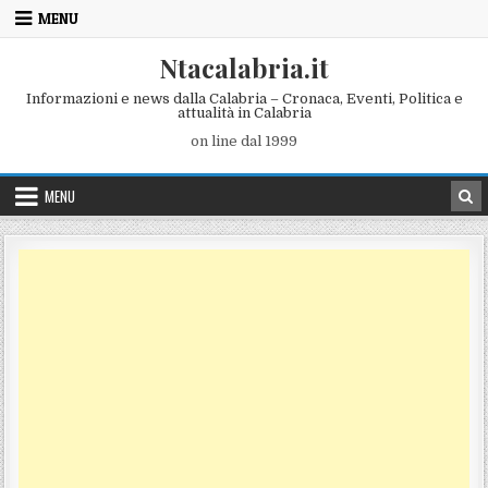
Skip to content
MENU
Ntacalabria.it
Informazioni e news dalla Calabria – Cronaca, Eventi, Politica e
attualità in Calabria
on line dal 1999
MENU