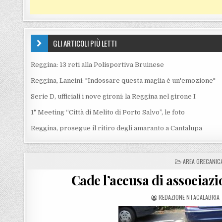
GLI ARTICOLI PIÙ LETTI
Reggina: 13 reti alla Polisportiva Bruinese
Reggina, Lancini: "Indossare questa maglia è un'emozione"
Serie D, ufficiali i nove gironi: la Reggina nel girone I
1° Meeting “Città di Melito di Porto Salvo”, le foto
Reggina, prosegue il ritiro degli amaranto a Cantalupa
POSTED IN
AREA GRECANIC
Cade l’accusa di associazi
POSTED BY
REDAZIONE NTACALABRIA