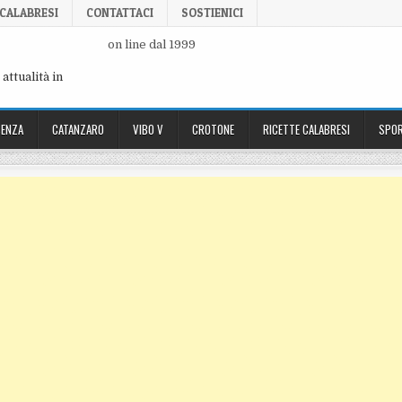
 CALABRESI
CONTATTACI
SOSTIENICI
on line dal 1999
attualità in
ENZA
CATANZARO
VIBO V
CROTONE
RICETTE CALABRESI
SPOR