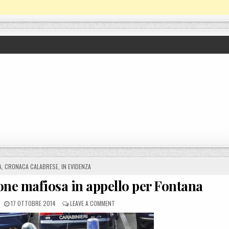
A
,
CRONACA CALABRESE
,
IN EVIDENZA
one mafiosa in appello per Fontana
POSTED ON
ON CADE L’ACCUSA DI ASSOCIAZIONE MAFIOSA
17 OTTOBRE 2014
LEAVE A COMMENT