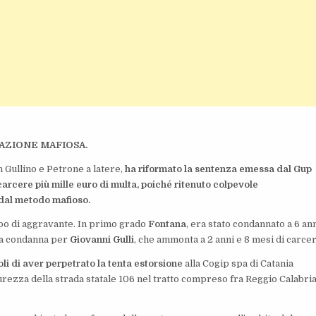
IAZIONE MAFIOSA.
 Gullino e Petrone a latere,
ha riformato la sentenza emessa dal Gup
 carcere più mille euro di multa, poiché ritenuto colpevole
 dal metodo mafioso.
tipo di aggravante. In primo grado
Fontana
, era stato condannato a 6 ann
la condanna per
Giovanni Gulli
, che ammonta a 2 anni e 8 mesi di carcer
oli di aver perpetrato la tenta estorsione
alla Cogip spa di Catania
ezza della strada statale 106 nel tratto compreso fra Reggio Calabria