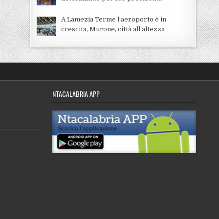
A Lamezia Terme l’aeroporto è in
crescita, Murone, città all’altezza
NTACALABRIA APP