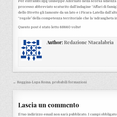
Per entrambi ilpg Giuseppe Adornato nella scorsa udienza 
processo abbreviato scaturito dall’indagine “Affari di famigl
dello Stretto gli Iamonte da un lato e i Ficara-Latella dall’a
“regole”della competenza territoriale che la ‘ndrangheta 
Questo post é stato letto 68660 volte!
Author:
Redazione Ntacalabria
Navigazione articoli
← Reggina-Lupa Roma, probabili formazioni
Lascia un commento
Il tuo indirizzo email non sarà pubblicato.
I campi obbligat