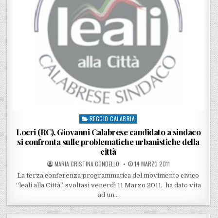
REGGIO CALABRIA
Posted in
Locri (RC), Giovanni Calabrese candidato a sindaco
si confronta sulle problematiche urbanistiche della
città
POSTED BY
POSTED ON
MARIA CRISTINA CONDELLO
14 MARZO 2011
La terza conferenza programmatica del movimento civico
“leali alla Città”, svoltasi venerdì 11 Marzo 2011, ha dato vita
ad un…