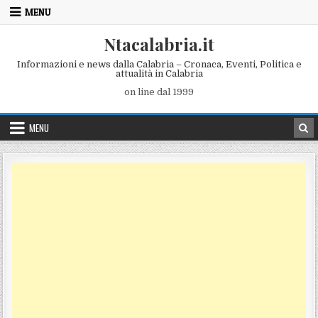
Skip to content
MENU
Ntacalabria.it
Informazioni e news dalla Calabria – Cronaca, Eventi, Politica e
attualità in Calabria
on line dal 1999
MENU