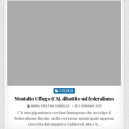
COSENZA
Posted in
Montalto Uffugo (CS), dibattito sul federalismo
POSTED BY
POSTED ON
MARIA CRISTINA CONDELLO
3 FEBBRAIO 2011
C’è una gigantesca cortina fumogena che avvolge il
federalismo fiscale, nella versione municipale appena
riscritta dal ministro Calderoli. Ma c’è…