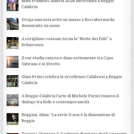
Miss Framesi Calabria 2026 incoronata a Reggio
Calabria
Droga nascosta sotto un masso a Roccabernarda,
denunciato un uomo
A corigliano-rossano torna la “Notte dei Falò” a
Schiavonea
Il cnr studia canyon e dune sottomesse tra Capo
Vaticano e lo Stretto
Giusi Princi celebra le eccellenze Calabresi a Reggio
Calabria
A Reggio Calabria l’arte di Michele Parisi rinnova il
dialogo tra fede e contemporaneità
Reggina, Alma: “La serie D non è la dimensione di
Reggio
Reggina-Gozzano 3-2: vittoria di misura degli amaranto