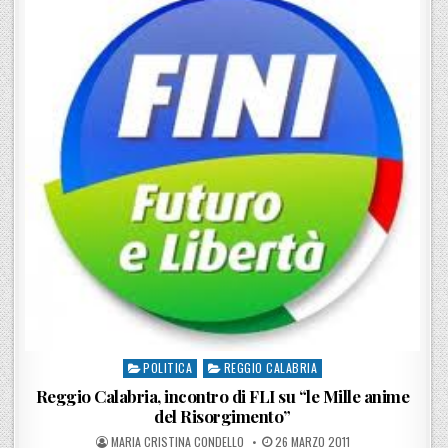
POLITICA
REGGIO CALABRIA
Posted in
Reggio Calabria, incontro di FLI su “le Mille anime
del Risorgimento”
POSTED BY
POSTED ON
MARIA CRISTINA CONDELLO
26 MARZO 2011