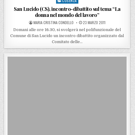
COSENZA
Posted in
San Lucido (CS), incontro-dibattito sul tema “La
donna nel mondo del lavoro”
POSTED BY
POSTED ON
MARIA CRISTINA CONDELLO
23 MARZO 2011
Domani alle ore 16.30, si svolgerà nel polifunzionale del
Comune di San Lucido un incontro dibattito organizzato dal
Comitato delle…