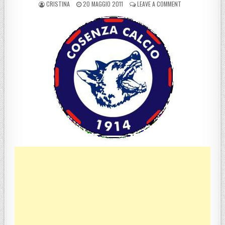
POSTED BY
POSTED ON
ON ASSEMBLEA ST
CRISTINA
20 MAGGIO 2011
LEAVE A COMMENT