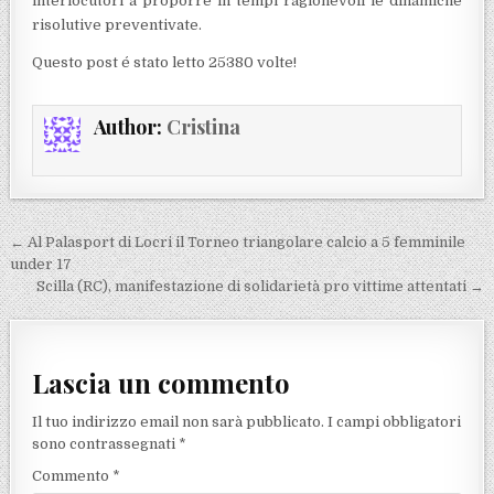
interlocutori a proporre in tempi ragionevoli le dinamiche
risolutive preventivate.
Questo post é stato letto 25380 volte!
Author:
Cristina
Navigazione articoli
← Al Palasport di Locri il Torneo triangolare calcio a 5 femminile
under 17
Scilla (RC), manifestazione di solidarietà pro vittime attentati →
Lascia un commento
Il tuo indirizzo email non sarà pubblicato.
I campi obbligatori
sono contrassegnati
*
Commento
*