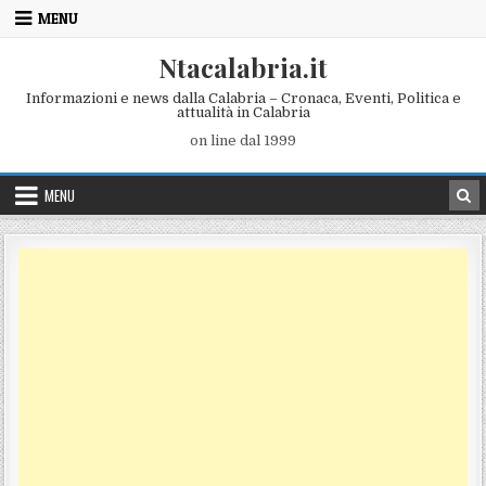
Skip to content
MENU
Ntacalabria.it
Informazioni e news dalla Calabria – Cronaca, Eventi, Politica e
attualità in Calabria
on line dal 1999
MENU