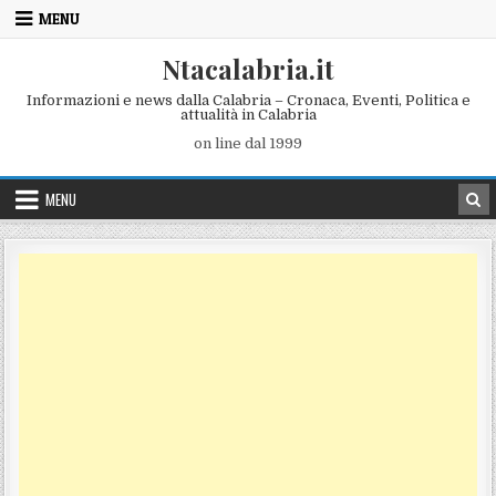
Skip to content
MENU
Ntacalabria.it
Informazioni e news dalla Calabria – Cronaca, Eventi, Politica e
attualità in Calabria
on line dal 1999
MENU