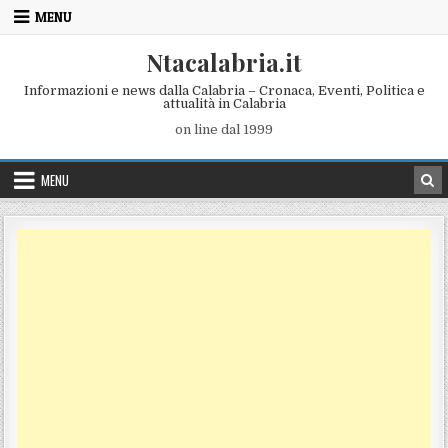
Skip to content
MENU
Ntacalabria.it
Informazioni e news dalla Calabria – Cronaca, Eventi, Politica e
attualità in Calabria
on line dal 1999
MENU