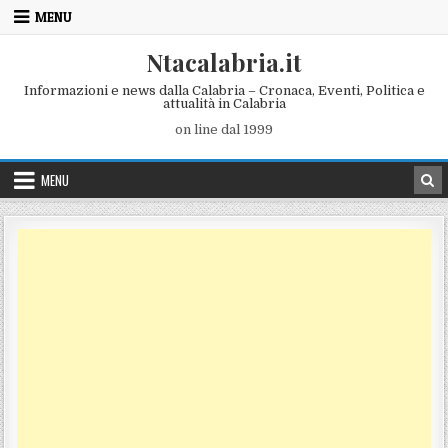
Skip to content
MENU
Ntacalabria.it
Informazioni e news dalla Calabria – Cronaca, Eventi, Politica e
attualità in Calabria
on line dal 1999
MENU