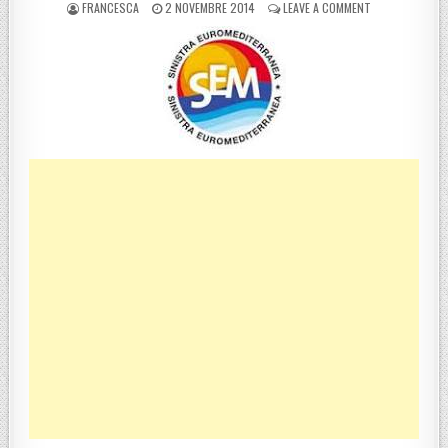
POSTED BY
POSTED ON
ON SEM, LO ST
FRANCESCA
2 NOVEMBRE 2014
LEAVE A COMMENT