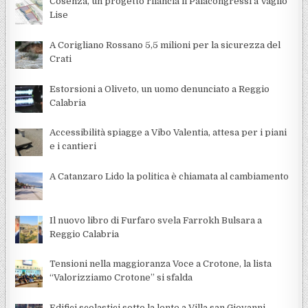
Cosenza, un progetto rilancia il Palacongressi a Vaglio
Lise
A Corigliano Rossano 5,5 milioni per la sicurezza del
Crati
Estorsioni a Oliveto, un uomo denunciato a Reggio
Calabria
Accessibilità spiagge a Vibo Valentia, attesa per i piani
e i cantieri
A Catanzaro Lido la politica è chiamata al cambiamento
Il nuovo libro di Furfaro svela Farrokh Bulsara a
Reggio Calabria
Tensioni nella maggioranza Voce a Crotone, la lista
“Valorizziamo Crotone” si sfalda
Edifici scolastici sotto la lente a Villa san Giovanni