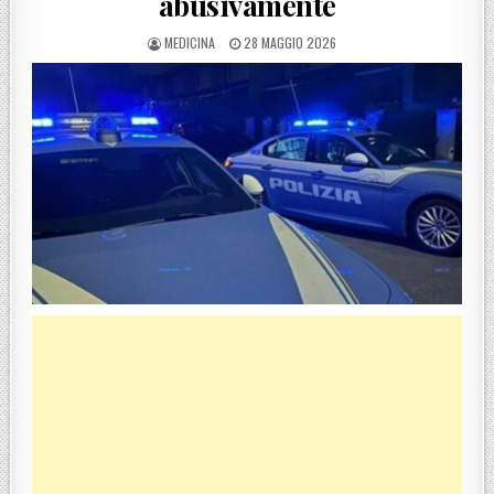
abusivamente
POSTED BY
POSTED ON
MEDICINA
28 MAGGIO 2026