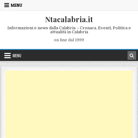
Skip to content
MENU
Ntacalabria.it
Informazioni e news dalla Calabria – Cronaca, Eventi, Politica e
attualità in Calabria
on line dal 1999
MENU