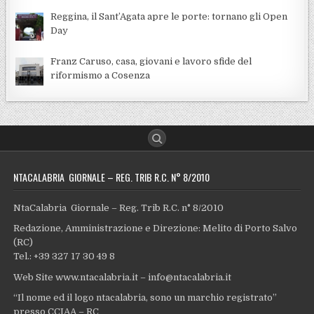
Reggina, il Sant’Agata apre le porte: tornano gli Open
Day
Franz Caruso, casa, giovani e lavoro sfide del
riformismo a Cosenza
NTACALABRIA GIORNALE – REG. TRIB R.C. N° 8/2010
NtaCalabria Giornale – Reg. Trib R.C. n° 8/2010
Redazione, Amministrazione e Direzione: Melito di Porto Salvo
(RC)
Tel.: +39 327 17 30 49 8
Web Site www.ntacalabria.it – info@ntacalabria.it
“Il nome ed il logo ntacalabria, sono un marchio registrato”
presso CCIAA – RC