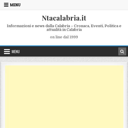
Skip to content
MENU
Ntacalabria.it
Informazioni e news dalla Calabria – Cronaca, Eventi, Politica e
attualità in Calabria
on line dal 1999
MENU