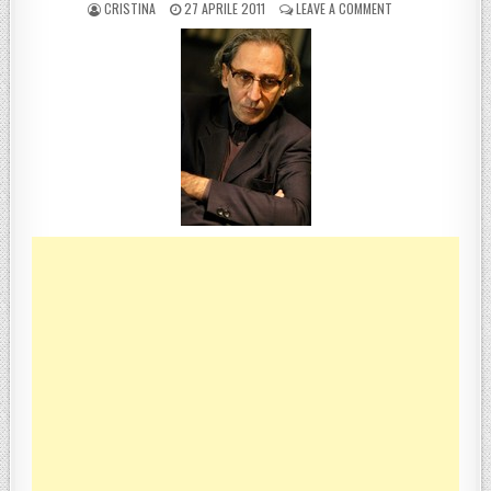
POSTED BY
POSTED ON
ON COSENZA, FRAN
CRISTINA
27 APRILE 2011
LEAVE A COMMENT