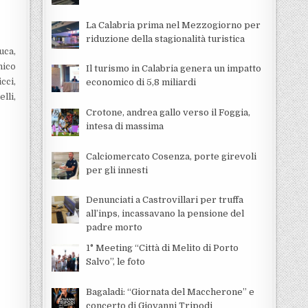
La Calabria prima nel Mezzogiorno per
riduzione della stagionalità turistica
uca,
nico
Il turismo in Calabria genera un impatto
cci,
economico di 5,8 miliardi
lli,
Crotone, andrea gallo verso il Foggia,
intesa di massima
Calciomercato Cosenza, porte girevoli
per gli innesti
Denunciati a Castrovillari per truffa
all’inps, incassavano la pensione del
padre morto
1° Meeting “Città di Melito di Porto
Salvo”, le foto
Bagaladi: “Giornata del Maccherone” e
concerto di Giovanni Tripodi