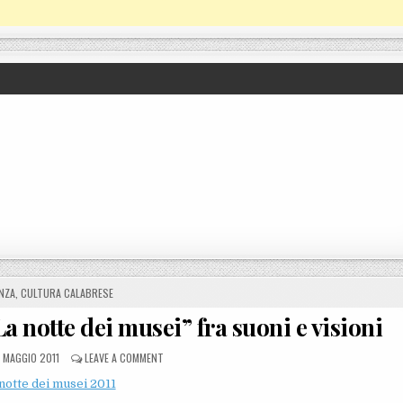
ED IN
NZA
,
CULTURA CALABRESE
a notte dei musei” fra suoni e visioni
OSTED ON
ON COSENZA, A PALAZZO ARNONE “LA NOTTE DEI MUSEI”
 MAGGIO 2011
LEAVE A COMMENT