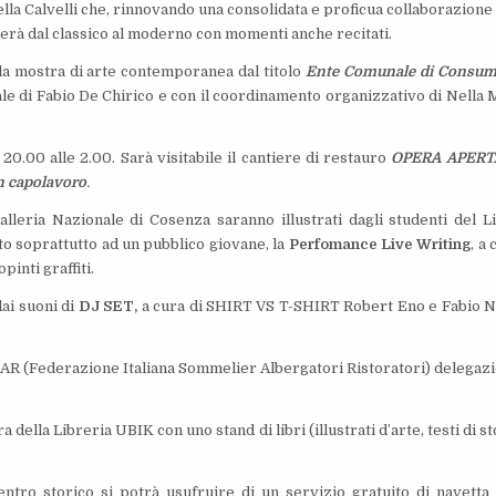
lla Calvelli che, rinnovando una consolidata e proficua collaborazione
ierà dal classico al moderno con momenti anche recitati.
ella mostra di arte contemporanea dal titolo
Ente Comunale di Consu
le di Fabio De Chirico e con il coordinamento organizzativo di Nella 
20.00 alle 2.00. Sarà visitabile il cantiere di restauro
OPERA APERTA
un capolavoro
.
Galleria Nazionale di Cosenza saranno illustrati dagli studenti del L
ato soprattutto ad un pubblico giovane, la
Perfomance
Live Writing
, a
inti graffiti.
ai suoni di
DJ SET,
a cura di SHIRT VS T-SHIRT Robert Eno e Fabio N
FISAR (Federazione Italiana Sommelier Albergatori Ristoratori) delegaz
a della Libreria UBIK con uno stand di libri (illustrati d’arte, testi di st
ntro storico si potrà usufruire di un servizio gratuito di navetta