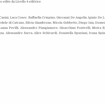
 edito da Livello 4 editrice.
sini, Luca Coser, Raffaella Crispino, Giovanni De Angelis, Iginio De L
edele di Catrano, Silvia Giambrone, Nicola Gobbetto, Diego Iaia, Dome
ana Perilli, Alessandro Piangiamore, Gioacchino Pontrelli, Moira Ri
na, Alessandro Sarra, Alice Schivardi, Donatella Spaziani, Ivana Spine