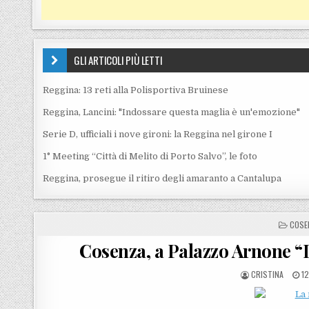
GLI ARTICOLI PIÙ LETTI
Reggina: 13 reti alla Polisportiva Bruinese
Reggina, Lancini: "Indossare questa maglia è un'emozione"
Serie D, ufficiali i nove gironi: la Reggina nel girone I
1° Meeting “Città di Melito di Porto Salvo”, le foto
Reggina, prosegue il ritiro degli amaranto a Cantalupa
POST
COSE
Cosenza, a Palazzo Arnone “L
POSTED BY
P
CRISTINA
12