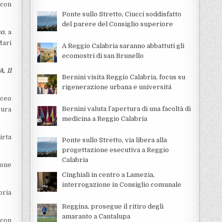
 con
Ponte sullo Stretto, Ciucci soddisfatto
del parere del Consiglio superiore
mo
, a
Mari
A Reggio Calabria saranno abbattuti gli
ecomostri di san Brunello
. Il
Bernini visita Reggio Calabria, focus su
rigenerazione urbana e universitá
iceo
Bernini valuta l’apertura di una facoltà di
 cura
medicina a Reggio Calabria
irta
Ponte sullo Stretto, via libera alla
progettazione esecutiva a Reggio
Calabria
ione
Cinghiali in centro a Lamezia,
interrogazione in Consiglio comunale
oria
Reggina, prosegue il ritiro degli
amaranto a Cantalupa
 con