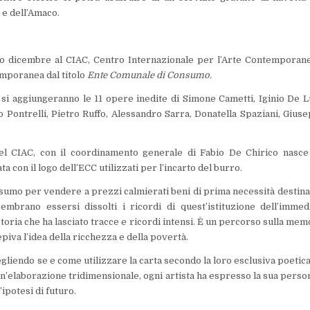
 e dell’Amaco.
so dicembre al CIAC, Centro Internazionale per l’Arte Contemporan
emporanea dal titolo
Ente Comunale di Consumo.
, si aggiungeranno le 11 opere inedite di Simone Cametti, Iginio De L
no Pontrelli, Pietro Ruffo, Alessandro Sarra, Donatella Spaziani, Gius
del CIAC, con il coordinamento generale di Fabio De Chirico nasce
ta con il logo dell’ECC utilizzati per l’incarto del burro.
nsumo per vendere a prezzi calmierati beni di prima necessità destinat
embrano essersi dissolti i ricordi di quest’istituzione dell’immed
toria che ha lasciato tracce e ricordi intensi. È un percorso sulla mem
epiva l’idea della ricchezza e della povertà.
egliendo se e come utilizzare la carta secondo la loro esclusiva poetica 
, un’elaborazione tridimensionale, ogni artista ha espresso la sua perso
ipotesi di futuro.