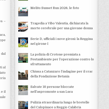
Melito Sunset Run 2026, le foto
ea –
Tragedia a Vibo Valentia, dichiarata la
morte cerebrale per una giovane donna
uca,
Serie D, ufficiali i nove gironi: la Reggina
eppe
nel girone I
 dal
La polizia di Crotone premiata a
Festambiente per l’operazione contro lo
sfruttamento
i al
Chiusa a Catanzaro l’indagine per il crac
iato
della Fondazione Betania
oria
Salvate 18 persone bloccate
e il
nell’aspromonte a san Luca
nale
Pulizia straordinaria lungo le bretelle
del Calopinace a Reggio Calabria