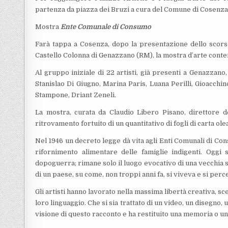
partenza da piazza dei Bruzi a cura del Comune di Cosenza
Mostra
Ente Comunale di Consumo
Farà tappa a Cosenza, dopo la presentazione dello scor
Castello Colonna di Genazzano (RM), la mostra d’arte cont
Al gruppo iniziale di 22 artisti, già presenti a Genazzano
Stanislao Di Giugno, Marina Paris, Luana Perilli, Gioacchi
Stampone, Driant Zeneli.
La mostra, curata da Claudio Libero Pisano, direttore 
ritrovamento fortuito di un quantitativo di fogli di carta olea
Nel 1946 un decreto legge dà vita agli Enti Comunali di Co
rifornimento alimentare delle famiglie indigenti. Oggi s
dopoguerra; rimane solo il luogo evocativo di una vecchia s
di un paese, su come, non troppi anni fa, si viveva e si perc
Gli artisti hanno lavorato nella massima libertà creativa, sc
loro linguaggio. Che si sia trattato di un video, un disegno
visione di questo racconto e ha restituito una memoria o un’