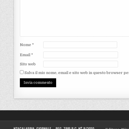
Nome
*
Email
*
Sito web
Salva il mio nome, email e sito web in questo browser p
NTACALABRIA GIORNALE – REG. TRIB R.C. N° 8/2010