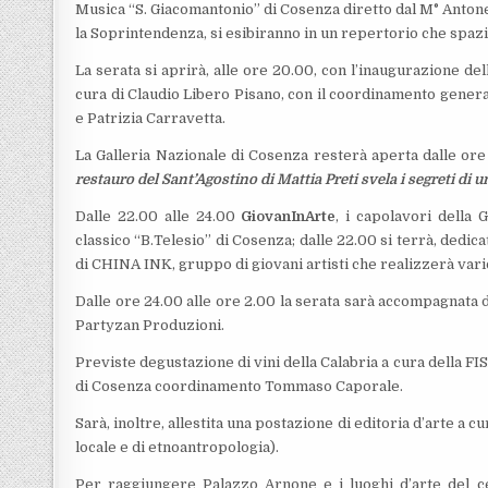
Musica “S. Giacomantonio” di Cosenza diretto dal M° Antone
la Soprintendenza, si esibiranno in un repertorio che spaz
La serata si aprirà, alle ore 20.00, con l’inaugurazione d
cura di Claudio Libero Pisano, con il coordinamento genera
e Patrizia Carravetta.
La Galleria Nazionale di Cosenza resterà aperta dalle ore 
restauro del Sant’Agostino di Mattia Preti svela i segreti di 
Dalle 22.00 alle 24.00
GiovanInArte
, i capolavori della 
classico “B.Telesio” di Cosenza; dalle 22.00 si terrà, dedic
di CHINA INK, gruppo di giovani artisti che realizzerà variop
Dalle ore 24.00 alle ore 2.00
la serata sarà accompagnata d
Partyzan Produzioni.
Previste degustazione di vini della Calabria a cura della 
di Cosenza coordinamento Tommaso Caporale.
Sarà, inoltre, allestita una postazione di editoria d’arte a cur
locale e di etnoantropologia).
Per raggiungere Palazzo Arnone e i luoghi d’arte del ce