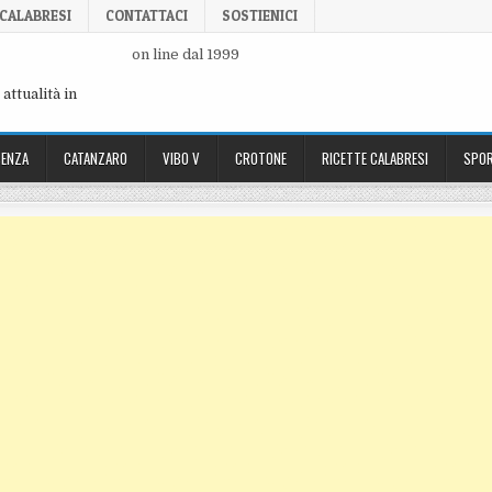
 CALABRESI
CONTATTACI
SOSTIENICI
on line dal 1999
attualità in
ENZA
CATANZARO
VIBO V
CROTONE
RICETTE CALABRESI
SPOR