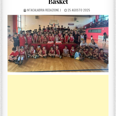
Basket
POSTED BY
POSTED ON
NTACALABRIA REDAZIONE J
25 AGOSTO 2025