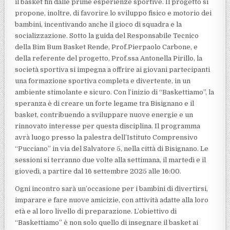
il basket fin dalle prime esperienze sportive. Il progetto si
propone, inoltre, di favorire lo sviluppo fisico e motorio dei
bambini, incentivando anche il gioco di squadra e la
socializzazione. Sotto la guida del Responsabile Tecnico
della Bim Bum Basket Rende, Prof.Pierpaolo Carbone, e
della referente del progetto, Prof.ssa Antonella Pirillo, la
società sportiva si impegna a offrire ai giovani partecipanti
una formazione sportiva completa e divertente, in un
ambiente stimolante e sicuro. Con l’inizio di “Baskettiamo”, la
speranza è di creare un forte legame tra Bisignano e il
basket, contribuendo a sviluppare nuove energie e un
rinnovato interesse per questa disciplina. Il programma
avrà luogo presso la palestra dell’Istituto Comprensivo
“Pucciano” in via del Salvatore 5, nella città di Bisignano. Le
sessioni si terranno due volte alla settimana, il martedì e il
giovedì, a partire dal 16 settembre 2025 alle 16:00.
Ogni incontro sarà un’occasione per i bambini di divertirsi,
imparare e fare nuove amicizie, con attività adatte alla loro
età e al loro livello di preparazione. L’obiettivo di
“Baskettiamo” è non solo quello di insegnare il basket ai