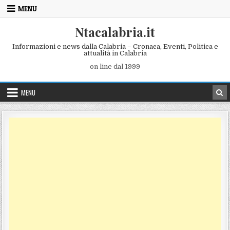
Skip to content
MENU
Ntacalabria.it
Informazioni e news dalla Calabria – Cronaca, Eventi, Politica e
attualità in Calabria
on line dal 1999
MENU