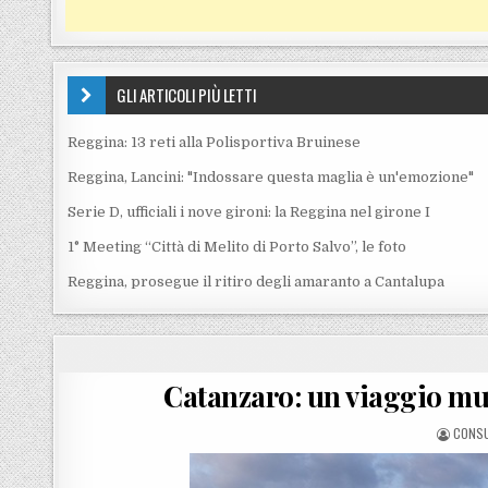
GLI ARTICOLI PIÙ LETTI
Reggina: 13 reti alla Polisportiva Bruinese
Reggina, Lancini: "Indossare questa maglia è un'emozione"
Serie D, ufficiali i nove gironi: la Reggina nel girone I
1° Meeting “Città di Melito di Porto Salvo”, le foto
Reggina, prosegue il ritiro degli amaranto a Cantalupa
Catanzaro: un viaggio mus
POSTE
CONS