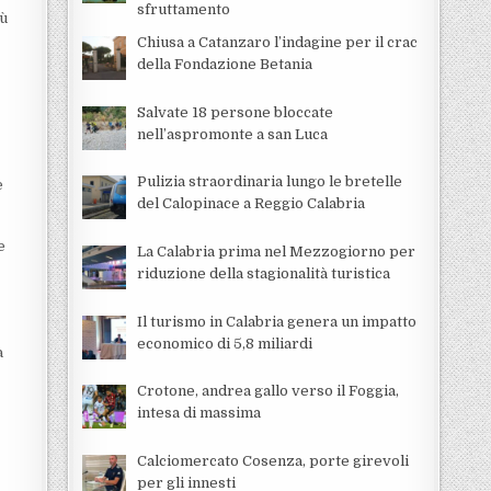
sfruttamento
iù
Chiusa a Catanzaro l’indagine per il crac
della Fondazione Betania
Salvate 18 persone bloccate
nell’aspromonte a san Luca
Pulizia straordinaria lungo le bretelle
e
del Calopinace a Reggio Calabria
e
La Calabria prima nel Mezzogiorno per
riduzione della stagionalità turistica
Il turismo in Calabria genera un impatto
economico di 5,8 miliardi
à
Crotone, andrea gallo verso il Foggia,
intesa di massima
Calciomercato Cosenza, porte girevoli
per gli innesti