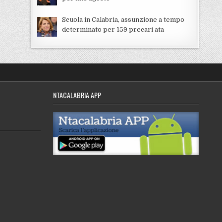
Scuola in Calabria, assunzione a tempo
determinato per 159 precari ata
NTACALABRIA APP