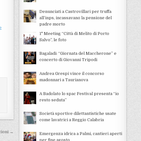
Denunciati a Castrovillari per truffa
all’inps, incassavano la pensione del
padre morto
e
1° Meeting “Città di Melito di Porto
Salvo”, le foto
Bagaladi: “Giornata del Maccherone” e
concerto di Giovanni Tripodi
Andrea Grespi vince il concorso
madonnari a Taurianova
A Badolato lo spac Festival presenta “io
resto seduta”
Società sportive dilettantistiche usate
come lavatrici a Reggio Calabria
zioni →
Emergenza idrica a Palmi, cantieri aperti
per fine agosto