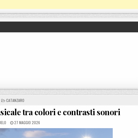
POSTED IN
CATANZARO
icale tra colori e contrasti sonori
D BY
POSTED ON
UELO
27 MAGGIO 2026