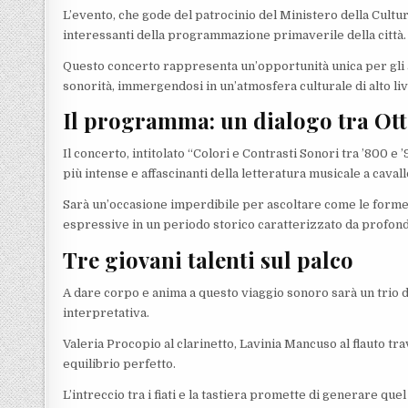
L’evento, che gode del patrocinio del Ministero della Cult
interessanti della programmazione primaverile della città.
Questo concerto rappresenta un’opportunità unica per gli 
sonorità, immergendosi in un’atmosfera culturale di alto liv
Il programma: un dialogo tra Ot
Il concerto, intitolato “Colori e Contrasti Sonori tra ’800 e
più intense e affascinanti della letteratura musicale a caval
Sarà un’occasione imperdibile per ascoltare come le forme 
espressive in un periodo storico caratterizzato da profonde 
Tre giovani talenti sul palco
A dare corpo e anima a questo viaggio sonoro sarà un trio di
interpretativa.
Valeria Procopio al clarinetto, Lavinia Mancuso al flauto t
equilibrio perfetto.
L’intreccio tra i fiati e la tastiera promette di generare que