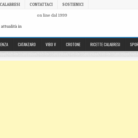
 CALABRESI
CONTATTACI
SOSTIENICI
on line dal 1999
attualità in
ENZA
CATANZARO
VIBO V
CROTONE
RICETTE CALABRESI
SPOR