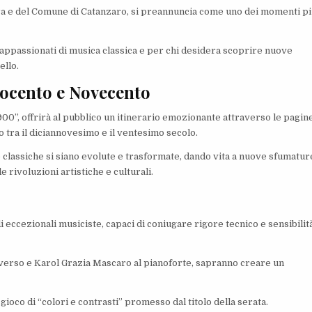
ura e del Comune di Catanzaro, si preannuncia come uno dei momenti p
appassionati di musica classica e per chi desidera scoprire nuove
ello.
tocento e Novecento
 ’900”, offrirà al pubblico un itinerario emozionante attraverso le pagin
lo tra il diciannovesimo e il ventesimo secolo.
classiche si siano evolute e trasformate, dando vita a nuove sfumatur
rivoluzioni artistiche e culturali.
 eccezionali musiciste, capaci di coniugare rigore tecnico e sensibilit
raverso e Karol Grazia Mascaro al pianoforte, sapranno creare un
l gioco di “colori e contrasti” promesso dal titolo della serata.