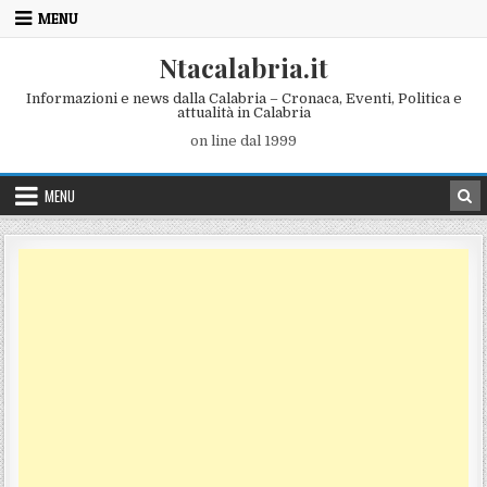
Skip to content
MENU
Ntacalabria.it
Informazioni e news dalla Calabria – Cronaca, Eventi, Politica e
attualità in Calabria
on line dal 1999
MENU