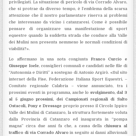
privilegiati. La situazione di pericolo di via Corrado Alvaro,
che si protrae da diverso tempo, è l’emblema della scarsa
attenzione che il nostro parlamentare riserva ai problemi
che interessano da vicino i catanzaresi. Come è possibile
pensare di organizzare una manifestazione di sport
equestre quando la suddetta strada che conduce alla Valle
dei Mulini non presenta nemmeno le normali condizioni di
viabilità?».
Lo affermano in una nota congiunta
Franco Curcio e
Giuseppe Ioele
, consiglieri comunali e candidati nelle file di
“Autonomia e Diritti” a sostegno di Antonio Argirò. «Sul sito
internet della Fise, Federazione Italiana Sport Equestri, –
Comitato regionale Calabria – viene annunciato, tra i
prossimi eventi in programma, anche lo
svolgimento, dal 3
al 5 giugno prossimi, dei Campionati regionali di Salto
Ostacoli, Pony e Dressage
proprio presso il Circolo Ippico
Valle dei Mulini di Catanzaro, la struttura fortemente voluta
dalla Provincia di Catanzaro ed inaugurata in “pompa
magna” circa due anni fa che, a causa della c
hiusura al
traffico di via Corrado Alvaro
in seguito ai danni alluvionali