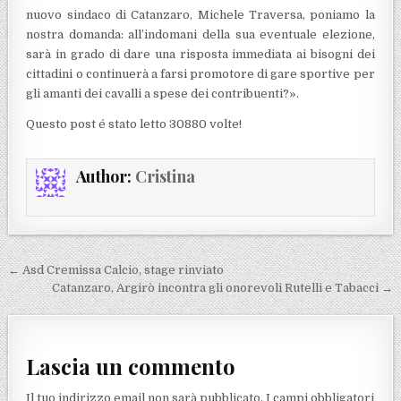
nuovo sindaco di Catanzaro, Michele Traversa, poniamo la
nostra domanda: all’indomani della sua eventuale elezione,
sarà in grado di dare una risposta immediata ai bisogni dei
cittadini o continuerà a farsi promotore di gare sportive per
gli amanti dei cavalli a spese dei contribuenti?».
Questo post é stato letto 30880 volte!
Author:
Cristina
Navigazione articoli
← Asd Cremissa Calcio, stage rinviato
Catanzaro, Argirò incontra gli onorevoli Rutelli e Tabacci →
Lascia un commento
Il tuo indirizzo email non sarà pubblicato.
I campi obbligatori