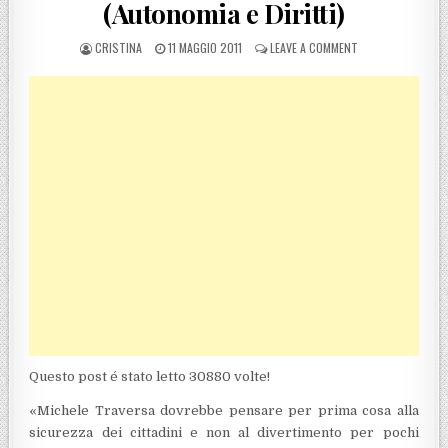
(Autonomia e Diritti)
POSTED BY
POSTED ON
ON CATANZARO, NO
CRISTINA
11 MAGGIO 2011
LEAVE A COMMENT
Questo post é stato letto 30880 volte!
«Michele Traversa dovrebbe pensare per prima cosa alla
sicurezza dei cittadini e non al divertimento per pochi