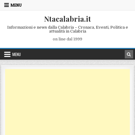
Skip to content
MENU
Ntacalabria.it
Informazioni e news dalla Calabria – Cronaca, Eventi, Politica e
attualità in Calabria
on line dal 1999
MENU