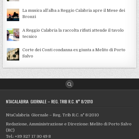
La musica all’alba a Reggio Calabria apre il Mese dei
Bronzi
A Reggio Calabria la raccolta rifiuti attende il tavolo
tecnico
Corte dei Conti condanna ex giunta a Melito di Porto
Salvo
NTACALABRIA GIORNALE – REG. TRIB R.C. N° 8/2010
NtaCalabria Giornale – Reg. Trib R.C. n° 8/2010
Redazione, Amministrazione e Direzione: Melito di Porto Salvo
(RC)
Tel.: +39 327 17 30 49 8