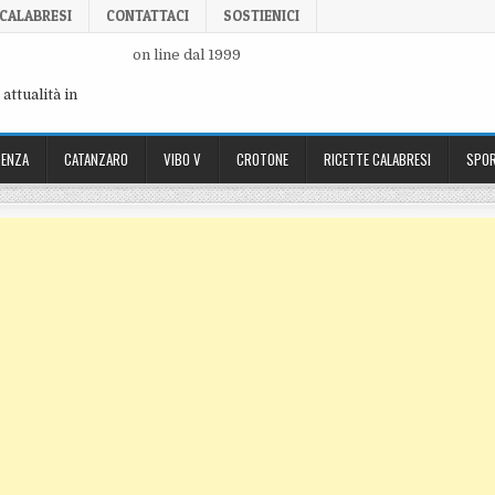
 CALABRESI
CONTATTACI
SOSTIENICI
on line dal 1999
attualità in
ENZA
CATANZARO
VIBO V
CROTONE
RICETTE CALABRESI
SPOR