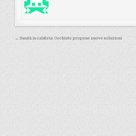
Navigazione articoli
← Sanità in calabria: Occhiuto propone nuove soluzioni