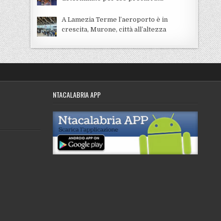
A Lamezia Terme l’aeroporto è in
crescita, Murone, città all’altezza
NTACALABRIA APP