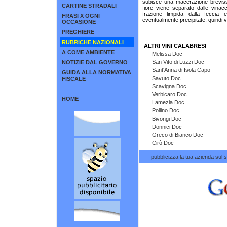
subisce una macerazione brevissi
CARTINE STRADALI
fiore viene separato dalle vinac
frazione limpida dalla feccia 
FRASI X OGNI
eventualmente precipitate, quindi vie
OCCASIONE
PREGHIERE
RUBRICHE NAZIONALI
ALTRI VINI CALABRESI
A COME AMBIENTE
Melissa Doc
San Vito di Luzzi Doc
NOTIZIE DAL GOVERNO
Sant'Anna di Isola Capo
GUIDA ALLA NORMATIVA
Savuto Doc
FISCALE
Scavigna Doc
Verbicaro Doc
HOME
Lamezia Doc
Pollino Doc
Bivongi Doc
Donnici Doc
Greco di Bianco Doc
Cirò Doc
pubblicizza la tua azienda sul si