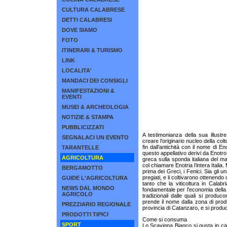
CULTURA CALABRESE
DETTI CALABRESI
DOVE SIAMO
FOTO
ITINERARI & TURISMO
LINK
LOCALITA'
MANDACI DEI CONSIGLI
MANIFESTAZIONI &
EVENTI
MUSEI & ARCHEOLOGIA
NOTIZIE & STAMPA
PUBBLICIZZATI
A testimonianza della sua illustre
SEGNALACI UN EVENTO
creare l’originario nucleo della colt
fin dall’antichità con il nome di E
TARANTELLE
questo appellativo derivi da Enotro
AGRICOLTURA
greca sulla sponda italiana del mar
col chiamare Enotria l’intera Italia.
BERGAMOTTO
prima dei Greci, i Fenici. Sia gli un
pregiati, e li coltivarono ottenendo
GUIDE L'AGRICOLTURA
tanto che la viticoltura in Calab
NEWS DAL MONDO
fondamentale per l’economia della 
AGRICOLO
tradizionali dalle quali si produ
prende il nome dalla zona di pro
PREZZIARIO REGIONALE
provincia di Catanzaro, e si produc
PRODOTTI TIPICI
Come si consuma
SPORT
Lo Scavigna Bianco si gusta in cal