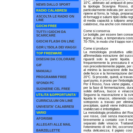
10°C, abbinato ad antipasti di pes
NEWS DALLO SPORT
la tipologia Scavigna Rosso, d
particolarmente indicata per acco
RADIO CALABRESI
ripiene al forno, la ‘nduja, prepar
ASCOLTA LE RADIO ON
di formaggi e salumi tipici della re
LINE
di media capacità a tulipano amp
calabrese, ma anche con minestre 
GOCHI FREE
Come si conserva
TUTTI I GIOCHI DA
Le bottiglie, per essere ben conser
SCARICARE
legno, al buio, a temperatura cost
GIOCHI FLASH ON LINE
70-75%, in modo che il tappo non s
GDR L'ISOLA DEI VIAGGI
Come si produce
La metodologia produttiva util
TOP FREEWARE
all’immediata estrazione del succ
DISEGNI DA COLORARE
riguardi solo la parte liquida.
frequentemente la pressatura è ef
GIF
non precedentemente pigiate, per s
al minimo la lacerazione delle bu
MANUALI
delle fecce e la fermentazione de
PROGRAMMI FREE
20°C. Si procede, quindi, ai travasi 
quel punto, è pronto per l’imbottigl
SFONDI PC
Per il Rosso, l’uva viene pigiata, d
per la fase di fermentazione, duran
SUONERIE CEL FREE
solide dell’uva, bucce e vinacc
UTILITA'&OPPORTUNITA'
Seguono la macerazione e la svina
liquida le vinacce, ottenendo cos
CURRICULUM ON LINE
sottoposto a travasi per elimin
precipitate, quindi viene indirizzat
UNIVESITA' CALABRESI
stabilizzato e imbottigliato.
VARIO
La metodologia produttiva del Ros
uve rosse, cioè senza macerazi
AFORISMI
brevemente a contatto con il mos
separato dalle vinacce. Trattando
ALLEGATI ALLE MAIL
l’ottenimento di vini fini, occorron
BARZELLETTE
molta delicatezza; il pigiato cos