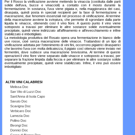
Per il Rosso la vinificazione avviene mettendo la vinaccia (costituita dalle parti
solide dell’uva, bucce e vinaccioli) a contatto con il mosto durante la
fermentazione. In sostanza, l’uva viene pigiata e, nella maggioranza dei casi,
diraspata, quindi posta in speciali recipienti per la fase di fermentazione e
macerazione, due fenomeni essenziali nel processo di vinificazione. Al termine
della macerazione avviene la svinatura, che permette di sgrondare dalla parte
liquida le vinacce, ottenendo così il vino fiore. A questo punto il vino viene
sottoposto a travasi per eliminare le altre sostanze solide eventualmente
precipitate, quindi viene indirizzato all’affinamento e all’invecchiamento e infine
stabilizzato e imbottigliato.
La metodologia produttiva del Rosato opera una fermentazione in bianco delle
uve rosse, cioè senza macerazione delle vinacce. Trattandosi di un tipo di
vinificazione adottata per l’ottenimento di vini fini, occorrono pigiatrici diraspatrici
che lavorino l’uva con molta delicatezza; il pigiato così ottenuto viene inviato nei
fermentini, dove subisce una macerazione brevissima. Al termine di queste
operazioni il vino fiore viene separato dalle vinacce e sottoposto a travasi, per
separare la frazione limpida dalla feccia e per eliminare le altre sostanze solide
eventualmente precipitate, quindi viene stabilizzato. Infine, il vino può essere
imbottigliato
ALTRI VINI CALABRESI
Melissa Doc
San Vito di Luzzi Doc
Sant'Anna di Isola Capo
Savuto Doc
Scavigna Doc
Verbicaro Doc
Lamezia Doc
Pollino Doc
Bivongi Doc
Donnici Doc