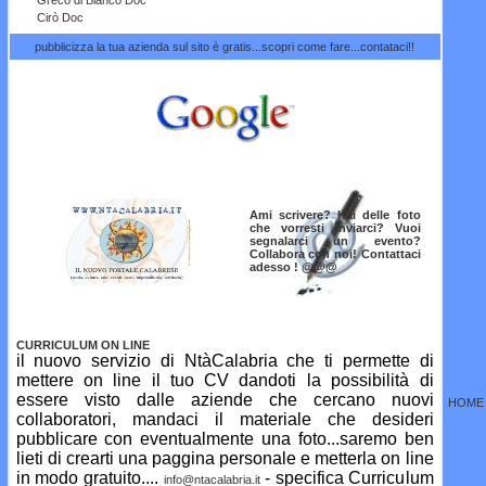
Greco di Bianco Doc
Cirò Doc
pubblicizza la tua azienda sul sito è gratis...scopri come fare...contataci!!
Ami scrivere? Hai delle foto
che vorresti inviarci? Vuoi
segnalarci un evento?
Collabora con noi! Contattaci
adesso ! @@@
CURRICULUM ON LINE
il nuovo servizio di NtàCalabria che ti permette di
mettere on line il tuo CV dandoti la possibilità di
essere visto dalle aziende che cercano nuovi
HOME
collaboratori, mandaci il materiale che desideri
pubblicare con eventualmente una foto...saremo ben
lieti di crearti una paggina personale e metterla on line
in modo gratuito....
- specifica Curriculum
info@ntacalabria.it