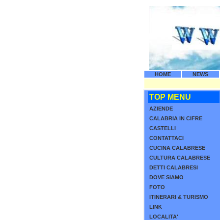
HOME
NEWS
TOP MENU
AZIENDE
CALABRIA IN CIFRE
CASTELLI
CONTATTACI
CUCINA CALABRESE
CULTURA CALABRESE
DETTI CALABRESI
DOVE SIAMO
FOTO
ITINERARI & TURISMO
LINK
LOCALITA'