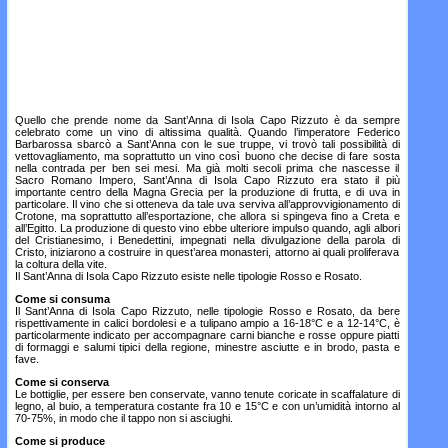
Quello che prende nome da Sant’Anna di Isola Capo Rizzuto è da sempre
celebrato come un vino di altissima qualità. Quando l’imperatore Federico
Barbarossa sbarcò a Sant’Anna con le sue truppe, vi trovò tali possibilità di
vettovagliamento, ma soprattutto un vino così buono che decise di fare sosta
nella contrada per ben sei mesi. Ma già molti secoli prima che nascesse il
Sacro Romano Impero, Sant’Anna di Isola Capo Rizzuto era stato il più
importante centro della Magna Grecia per la produzione di frutta, e di uva in
particolare. Il vino che si otteneva da tale uva serviva all’approvvigionamento di
Crotone, ma soprattutto all’esportazione, che allora si spingeva fino a Creta e
all’Egitto. La produzione di questo vino ebbe ulteriore impulso quando, agli albori
del Cristianesimo, i Benedettini, impegnati nella divulgazione della parola di
Cristo, iniziarono a costruire in quest’area monasteri, attorno ai quali proliferava
la coltura della vite.
Il Sant’Anna di Isola Capo Rizzuto esiste nelle tipologie Rosso e Rosato.
Come si consuma
Il Sant’Anna di Isola Capo Rizzuto, nelle tipologie Rosso e Rosato, da bere
rispettivamente in calici bordolesi e a tulipano ampio a 16-18°C e a 12-14°C, è
particolarmente indicato per accompagnare carni bianche e rosse oppure piatti
di formaggi e salumi tipici della regione, minestre asciutte e in brodo, pasta e
fave.
Come si conserva
Le bottiglie, per essere ben conservate, vanno tenute coricate in scaffalature di
legno, al buio, a temperatura costante fra 10 e 15°C e con un’umidità intorno al
70-75%, in modo che il tappo non si asciughi.
Come si produce