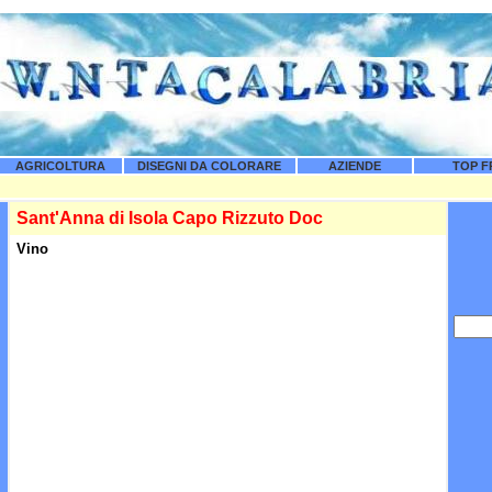
AGRICOLTURA
DISEGNI DA COLORARE
AZIENDE
TOP F
Sant'Anna di Isola Capo Rizzuto Doc
Vino