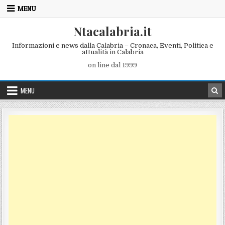
Skip to content
MENU
Ntacalabria.it
Informazioni e news dalla Calabria – Cronaca, Eventi, Politica e
attualità in Calabria
on line dal 1999
MENU