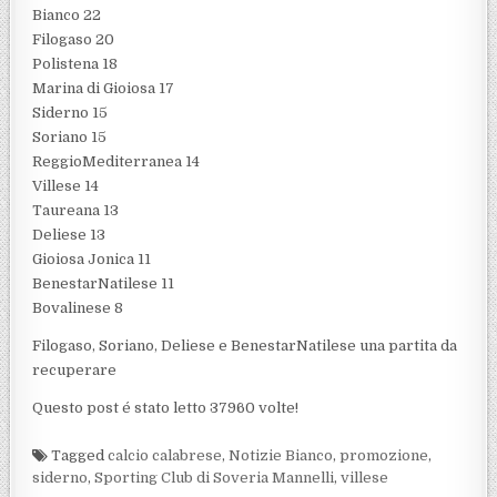
Bianco 22
Filogaso 20
Polistena 18
Marina di Gioiosa 17
Siderno 15
Soriano 15
ReggioMediterranea 14
Villese 14
Taureana 13
Deliese 13
Gioiosa Jonica 11
BenestarNatilese 11
Bovalinese 8
Filogaso, Soriano, Deliese e BenestarNatilese una partita da
recuperare
Questo post é stato letto 37960 volte!
Tagged
calcio calabrese
,
Notizie Bianco
,
promozione
,
siderno
,
Sporting Club di Soveria Mannelli
,
villese