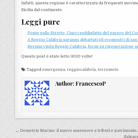
Infatti, questa regione è caratterizzata da frequenti movime
Sicilia dal continente.
Leggi pure
Ponte sullo Stretto, Ciucci soddisfatto del parere del C
A Reggio Calabria saranno abbattuti gli ecomostri di san
Bernini visita Reggio Calabria, focus su rigenerazione u
Questo post é stato letto 3010 volte!
Tagged
emergenza
,
reggiocalabria
,
terremoto
Author:
FrancescoP
Navigazione articoli
← Demetrio Marino: il nuovo assessore a tributi e patrimonio 
Salgare