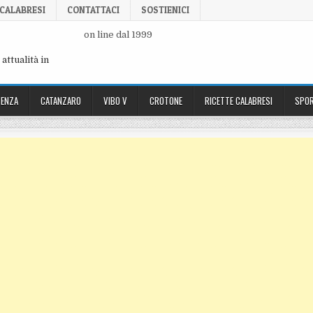
 CALABRESI
CONTATTACI
SOSTIENICI
on line dal 1999
attualità in
ENZA
CATANZARO
VIBO V
CROTONE
RICETTE CALABRESI
SPOR