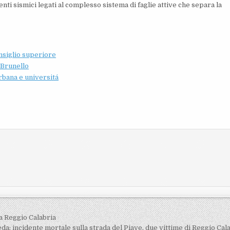
nti sismici legati al complesso sistema di faglie attive che separa la
onsiglio superiore
 Brunello
rbana e universitá
a Reggio Calabria
da: incidente mortale sulla strada del Piave, due vittime di Reggio Cal