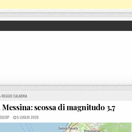
POSTED IN
REGGIO CALABRIA
i Messina: scossa di magnitudo 3,7
D BY
POSTED ON
ESCOP
5 LUGLIO 2026