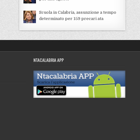
Scuola in Calabria, assunzione a tempo
determinato per 159 precari ata
NTACALABRIA APP