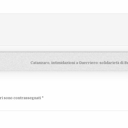
Catanzaro, intimidazioni a Guerriero: solidarietà di 
ori sono contrassegnati
*