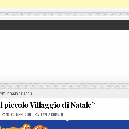
STED IN
ENTI
,
REGGIO CALABRIA
l piccolo Villaggio di Natale”
POSTED ON
ON A REGGIO CALABRIA “IL PICCOLO VILLAGGI
16 DICEMBRE 2015
LEAVE A COMMENT