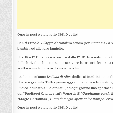
Questo post é stato letto 36840 volte!
Con
Il Piccolo Villaggio di Natale
la scuola per l’infanzia
La C
bambini ed alle loro famiglie.
Il
17, 18 e 19 Dicembre a partire dalle 17.30,
la scuola invita 
delle luci. I bambini potranno scrivere la propria letterina n
scattare una foto ricordo insieme a lui.
Anche quest’anno
La Casa di Alice
dedica ai bambini meno for
libero e gratuito. Tutti i pomeriggi animazione e laboratori,
Ludico-educativa “Lelefante” , ed ogni giorno uno spettacol
dei
“Pagliacci Clandestini”
; Venerdì 18
“Giochiamo con la 
“Magic Christmas”
,
Circo di magia, spettacoli e trampolieri
a
Questo post é stato letto 36840 volte!