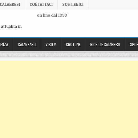
 CALABRESI
CONTATTACI
SOSTIENICI
on line dal 1999
attualità in
ENZA
CATANZARO
VIBO V
CROTONE
RICETTE CALABRESI
SPOR