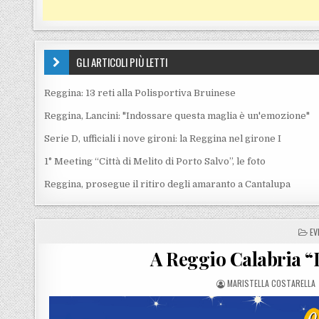
GLI ARTICOLI PIÙ LETTI
Reggina: 13 reti alla Polisportiva Bruinese
Reggina, Lancini: "Indossare questa maglia è un'emozione"
Serie D, ufficiali i nove gironi: la Reggina nel girone I
1° Meeting “Città di Melito di Porto Salvo”, le foto
Reggina, prosegue il ritiro degli amaranto a Cantalupa
PO
EV
A Reggio Calabria “I
POSTED BY
MARISTELLA COSTARELLA