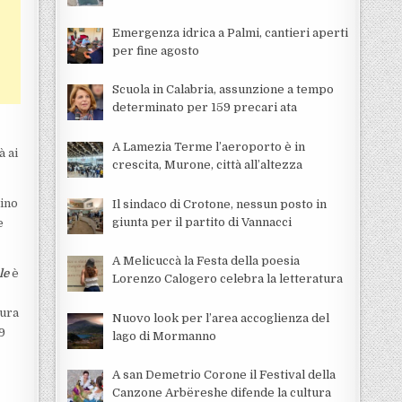
Emergenza idrica a Palmi, cantieri aperti
per fine agosto
Scuola in Calabria, assunzione a tempo
determinato per 159 precari ata
A Lamezia Terme l’aeroporto è in
à ai
crescita, Murone, città all’altezza
dino
Il sindaco di Crotone, nessun posto in
giunta per il partito di Vannacci
e
A Melicuccà la Festa della poesia
le
è
Lorenzo Calogero celebra la letteratura
cura
Nuovo look per l’area accoglienza del
9
lago di Mormanno
A san Demetrio Corone il Festival della
Canzone Arbëreshe difende la cultura