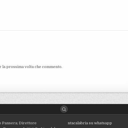
er la prossima volta che commento.
o Pansera; Direttore
ntacalabria su whatsapp