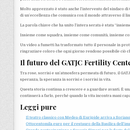
Molto apprezzato è stato anche l’intervento del sindaco di G
di un’eccellenza che comunica con il mondo attraverso il lin
La parola chiave che ha unito l’intera serata è stata “insieme
Insieme come squadra, insieme come comunità, insieme co
Un video a fumetti ha trasformato tutto il personale in prot
ringraziare coloro che ogni giorno rendono possibile ciò c
Il futuro del GATJC Fertility Cent
Tra rose, sorrisi e un’atmosfera permeata di futuro, il GATJ
speranza, la speranza in sorrisi e i sorrisi in vita.
Questa storia continua a crescere e a guardare avanti. È una 
continuerà a farlo, perché quando la vita incontra mani capa
Leggi pure
Il teatro classico con Medea di Euripide arriva a Sorian
Ottocentomila euro per il restauro della Basilica dell’i