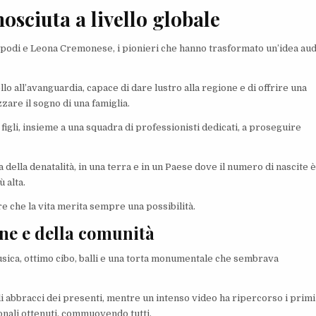
osciuta a livello globale
ripodi e Leona Cremonese, i pionieri che hanno trasformato un’idea au
o all’avanguardia, capace di dare lustro alla regione e di offrire una
zare il sogno di una famiglia.
figli, insieme a una squadra di professionisti dedicati, a proseguire
ella denatalità, in una terra e in un Paese dove il numero di nascite è
 alta.
re che la vita merita sempre una possibilità.
one e della comunità
usica, ottimo cibo, balli e una torta monumentale che sembrava
li abbracci dei presenti, mentre un intenso video ha ripercorso i primi
onali ottenuti, commuovendo tutti.