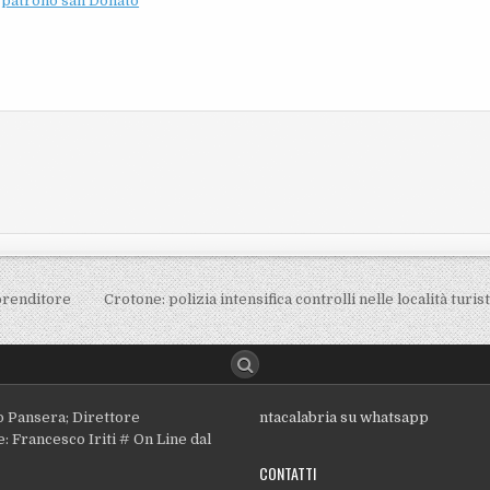
l patrono san Donato
prenditore
Crotone: polizia intensifica controlli nelle località turi
o Pansera; Direttore
ntacalabria su whatsapp
: Francesco Iriti # On Line dal
CONTATTI