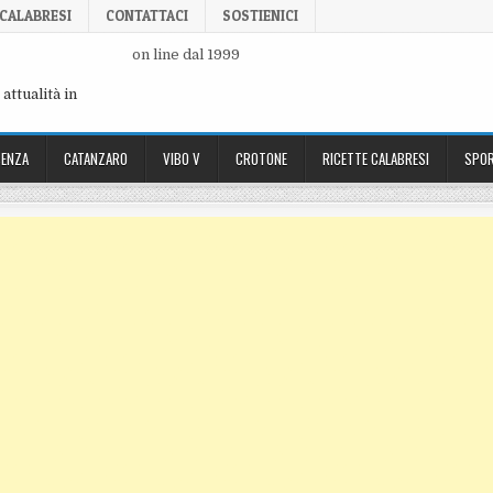
 CALABRESI
CONTATTACI
SOSTIENICI
on line dal 1999
attualità in
ENZA
CATANZARO
VIBO V
CROTONE
RICETTE CALABRESI
SPOR