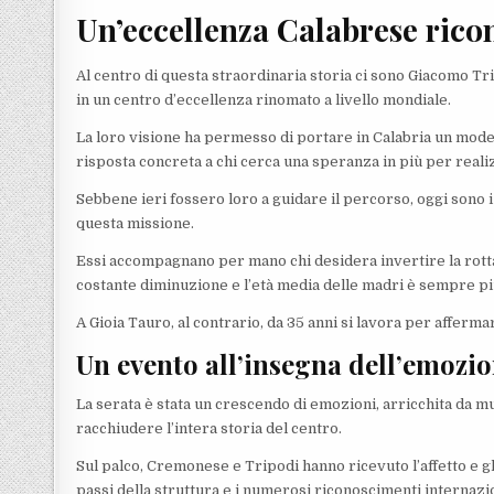
Un’eccellenza Calabrese ricon
Al centro di questa straordinaria storia ci sono Giacomo T
in un centro d’eccellenza rinomato a livello mondiale.
La loro visione ha permesso di portare in Calabria un modell
risposta concreta a chi cerca una speranza in più per realiz
Sebbene ieri fossero loro a guidare il percorso, oggi sono i 
questa missione.
Essi accompagnano per mano chi desidera invertire la rotta d
costante diminuzione e l’età media delle madri è sempre più
A Gioia Tauro, al contrario, da 35 anni si lavora per afferma
Un evento all’insegna dell’emozi
La serata è stata un crescendo di emozioni, arricchita da m
racchiudere l’intera storia del centro.
Sul palco, Cremonese e Tripodi hanno ricevuto l’affetto e g
passi della struttura e i numerosi riconoscimenti internazi