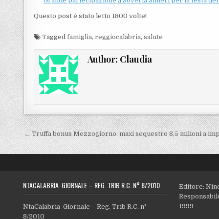
Grande partecipazione a Soveria Simeri per la festa de
Questo post é stato letto 1800 volte!
Tagged
famiglia
,
reggiocalabria
,
salute
Author:
Claudia
Navigazione articoli
← Truffa bonus Mezzogiorno: maxi sequestro 8,5 milioni a im
NTACALABRIA GIORNALE – REG. TRIB R.C. N° 8/2010
Editore: Nin
Responsabile
1999
NtaCalabria Giornale – Reg. Trib R.C. n°
8/2010