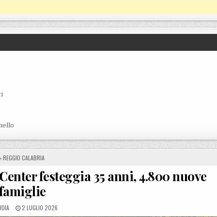
i
nello
POSTED IN
REGGIO CALABRIA
Center festeggia 35 anni, 4.800 nuove
famiglie
TED BY
POSTED ON
UDIA
2 LUGLIO 2026