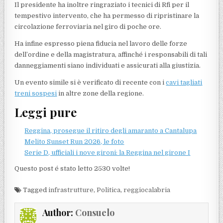
Il presidente ha inoltre ringraziato i tecnici di Rfi per il
tempestivo intervento, che ha permesso di ripristinare la
circolazione ferroviaria nel giro di poche ore.
Ha infine espresso piena fiducia nel lavoro delle forze
dell’ordine e della magistratura, affinché i responsabili di tali
danneggiamenti siano individuati e assicurati alla giustizia.
Un evento simile si è verificato di recente con i
cavi tagliati
treni sospesi
in altre zone della regione.
Leggi pure
Reggina, prosegue il ritiro degli amaranto a Cantalupa
Melito Sunset Run 2026, le foto
Serie D, ufficiali i nove gironi: la Reggina nel girone I
Questo post é stato letto 2530 volte!
Tagged
infrastrutture
,
Politica
,
reggiocalabria
Author:
Consuelo