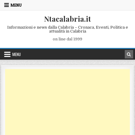
Skip to content
MENU
Ntacalabria.it
Informazioni e news dalla Calabria – Cronaca, Eventi, Politica e
attualità in Calabria
on line dal 1999
MENU