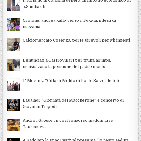
Il turismo in Calabria genera un impatto economico di
5,8 miliardi
Crotone, andrea gallo verso il Foggia, intesa di
massima
Calciomercato Cosenza, porte girevoli per gli innesti
Denunciati a Castrovillari per truffa all’inps,
incassavano la pensione del padre morto
1° Meeting “Città di Melito di Porto Salvo”, le foto
Bagaladi: “Giornata del Maccherone” e concerto di
Giovanni Tripodi
Andrea Grespi vince il concorso madonnari a
Taurianova
A Badolato lo spac Festival presenta “io resto seduta”