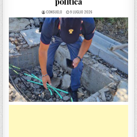
politica
POSTED BY
POSTED ON
CONSUELO
9 LUGLIO 2026