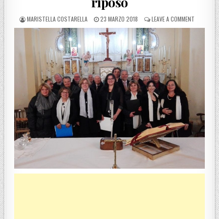
riposo
POSTED BY
POSTED ON
ON DIOCES
MARISTELLA COSTARELLA
23 MARZO 2018
LEAVE A COMMENT