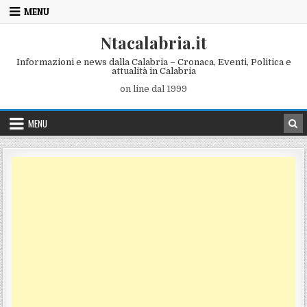
Skip to content
MENU
Ntacalabria.it
Informazioni e news dalla Calabria – Cronaca, Eventi, Politica e
attualità in Calabria
on line dal 1999
MENU