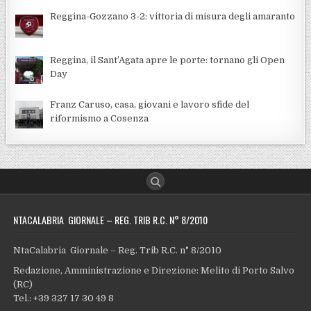
Reggina-Gozzano 3-2: vittoria di misura degli amaranto
Reggina, il Sant’Agata apre le porte: tornano gli Open
Day
Franz Caruso, casa, giovani e lavoro sfide del
riformismo a Cosenza
NTACALABRIA GIORNALE – REG. TRIB R.C. N° 8/2010
NtaCalabria Giornale – Reg. Trib R.C. n° 8/2010
Redazione, Amministrazione e Direzione: Melito di Porto Salvo
(RC)
Tel.: +39 327 17 30 49 8