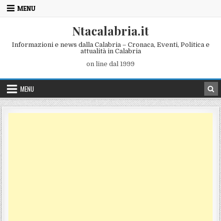
Skip to content
MENU
Ntacalabria.it
Informazioni e news dalla Calabria – Cronaca, Eventi, Politica e
attualità in Calabria
on line dal 1999
MENU