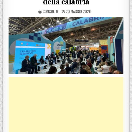
della calabria
POSTED BY
POSTED ON
CONSUELO
20 MAGGIO 2026