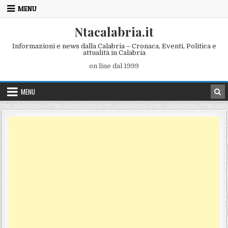
Skip to content
MENU
Ntacalabria.it
Informazioni e news dalla Calabria – Cronaca, Eventi, Politica e
attualità in Calabria
on line dal 1999
MENU