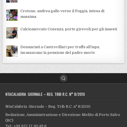
Crotone, andrea gallo verso il Foggia, intesa di
massima
Calciomercato Cosenza, porte girevoli per gli innesti
Denunciati a Castrovillari per truffa all’inps,
incassavano la pensione del padre morto
NTACALABRIA GIORNALE – REG. TRIB R.C. N° 8/2010
NtaCalabria Giornale – Reg. Trib R.C. n° 8/2010
Redazione, Amministrazione e Direzione: Melito di Porto Salvo
(RC)
Tel.: +39 327 17 30 49 8