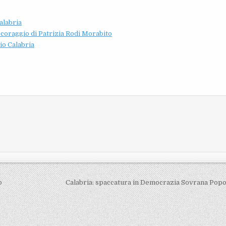
alabria
l coraggio di Patrizia Rodi Morabito
io Calabria
o
Calabria: spaccatura in Democrazia Sovrana Pop