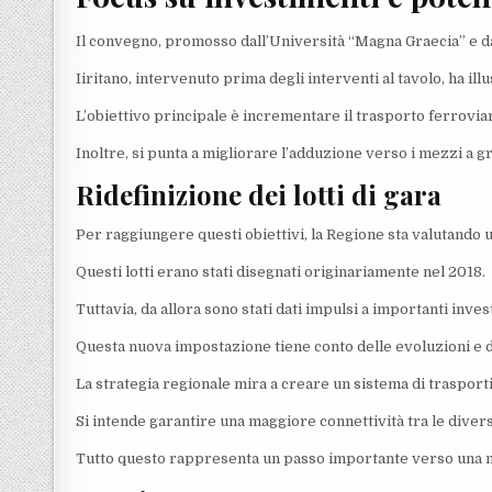
Il convegno, promosso dall’Università “Magna Graecia” e d
Iiritano, intervenuto prima degli interventi al tavolo, ha ill
L’obiettivo principale è incrementare il trasporto ferrovia
Inoltre, si punta a migliorare l’adduzione verso i mezzi a g
Ridefinizione dei lotti di gara
Per raggiungere questi obiettivi, la Regione sta valutando un
Questi lotti erano stati disegnati originariamente nel 2018.
Tuttavia, da allora sono stati dati impulsi a importanti inv
Questa nuova impostazione tiene conto delle evoluzioni e de
La strategia regionale mira a creare un sistema di trasporti 
Si intende garantire una maggiore connettività tra le divers
Tutto questo rappresenta un passo importante verso una m