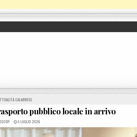
OSTED IN
TTUALITÀ CALABRESE
asporto pubblico locale in arrivo
D BY
POSTED ON
ESCOP
5 LUGLIO 2026