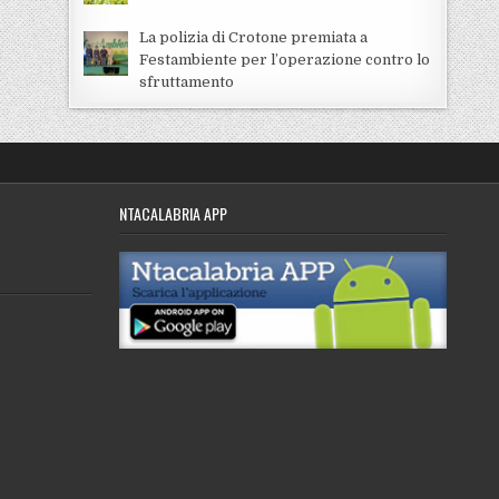
La polizia di Crotone premiata a
Festambiente per l’operazione contro lo
sfruttamento
NTACALABRIA APP