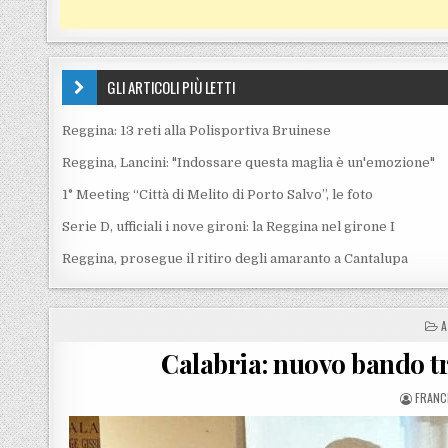
GLI ARTICOLI PIÙ LETTI
Reggina: 13 reti alla Polisportiva Bruinese
Reggina, Lancini: "Indossare questa maglia è un'emozione"
1° Meeting “Città di Melito di Porto Salvo”, le foto
Serie D, ufficiali i nove gironi: la Reggina nel girone I
Reggina, prosegue il ritiro degli amaranto a Cantalupa
P
A
Calabria: nuovo bando tr
POSTE
FRANC