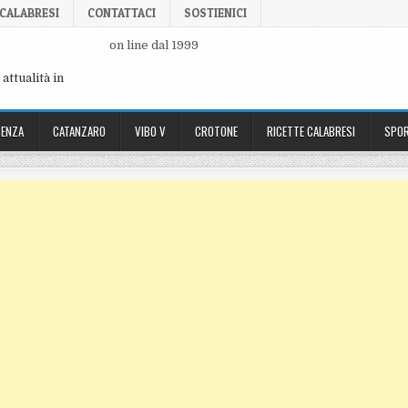
 CALABRESI
CONTATTACI
SOSTIENICI
on line dal 1999
attualità in
ENZA
CATANZARO
VIBO V
CROTONE
RICETTE CALABRESI
SPOR