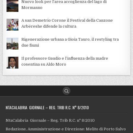
Nuovo look per l’area accoglienza del lago di
Mormanno
A san Demetrio Corone il Festival della Canzone
Arbëreshe difende la cultura
Rigenerazione urbana a Gioia Tauro, il restyling tra
due fiumi
Il professore Gaudio e l’influenza della madre
cosentina su Aldo Moro
NTACALABRIA GIORNALE – REG. TRIB R.C. N° 8/2010
NtaCalabria Giornale – Reg. Trib R.C. n° 8/2010
Redazione, Amministrazione e Direzione: Melito di Porto Salvo