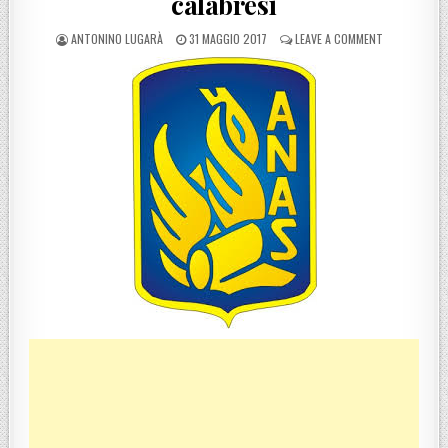
calabresi
POSTED BY
POSTED ON
ON ANAS, TRE
ANTONINO LUGARÀ
31 MAGGIO 2017
LEAVE A COMMENT