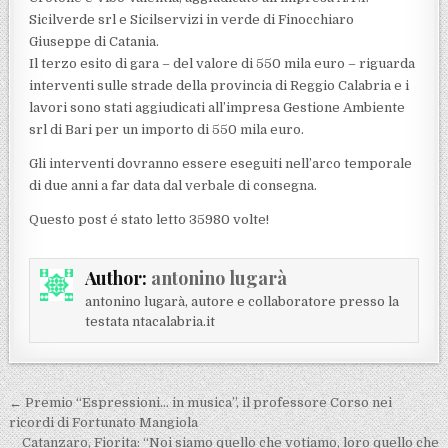
Sicilverde srl e Sicilservizi in verde di Finocchiaro
Giuseppe di Catania.
Il terzo esito di gara – del valore di 550 mila euro – riguarda
interventi sulle strade della provincia di Reggio Calabria e i
lavori sono stati aggiudicati all’impresa Gestione Ambiente
srl di Bari per un importo di 550 mila euro.
Gli interventi dovranno essere eseguiti nell’arco temporale
di due anni a far data dal verbale di consegna.
Questo post é stato letto 35980 volte!
Author:
antonino lugarà
antonino lugarà, autore e collaboratore presso la
testata ntacalabria.it
Navigazione articoli
← Premio “Espressioni… in musica”, il professore Corso nei
ricordi di Fortunato Mangiola
Catanzaro, Fiorita: “Noi siamo quello che votiamo, loro quello che