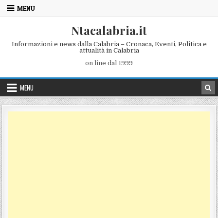
Skip to content
MENU
Ntacalabria.it
Informazioni e news dalla Calabria – Cronaca, Eventi, Politica e
attualità in Calabria
on line dal 1999
MENU