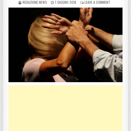
POSTED BY
POSTED ON
ON LAZZARO, 
REDAZIONE.NEWS
7 GIUGNO 2016
LEAVE A COMMENT