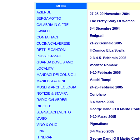
MENU
AZIENDE
27-28-29 Novembre 2004
BERGAMOTTO
The Pretty Story Of Woman
CALABRIA IN CIFRE
3-4 Dicembre 2004
CAVALLI
Emigrati
CONTATTACI
21-22 Gennaio 2005
CUCINA CALABRESE
DETTI E CANZONI
Il Comico E La Spalla
PUBBLICIZZATI
2-3-4-5- Febbraio 2005
GUARDA DOVE SIAMO
Vacanze Romane
LOCALITA'
9-10 Febbraio 2005
MANDACI DEI CONSIGLI
Vecchi Tempi
MANIFESTAZIONI
MUSEI & ARCHEOLOGIA
24-25-Febbraio 2005
NOTIZIE & STAMPA
Coriolano
RADIO CALABRESI
3-4 Marzo 2005
RICETTE
George Dandi O Il Marito Con
SEGNALACI EVENTO
9-10 Marzo 2005
VARIO
Pigmalione
VINO & OLIO
LINK
3-4 Marzo 2005
ITINERARI
George Dandi O Il Marito Con