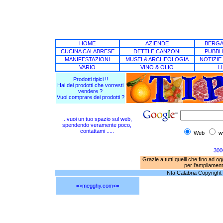
HOME
AZIENDE
BERG
CUCINA CALABRESE
DETTI E CANZONI
PUBBLI
MANIFESTAZIONI
MUSEI & ARCHEOLOGIA
NOTIZIE
VARIO
VINO & OLIO
L
Prodotti tipici !!
Hai dei prodotti che vorresti
vendere ?
Vuoi comprare dei prodotti ?
...vuoi un tuo spazio sul web,
spendendo veramente poco,
contattami .....
Web
w
3000
Grazie a tutti quelli che fino ad o
per l'ampliament
Nta Calabria Copyright © 
=>megghy.com<=