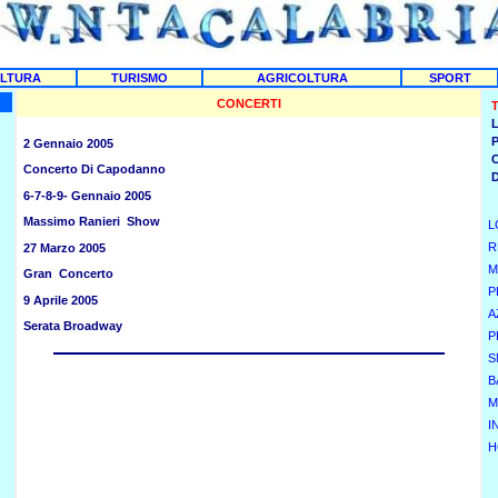
LTURA
TURISMO
AGRICOLTURA
SPORT
CONCERTI
T
L
2 Gennaio 2005
Concerto Di Capodanno
6-7-8-9- Gennaio 2005
Massimo Ranieri Show
L
R
27 Marzo 2005
M
Gran Concerto
P
9 Aprile 2005
A
Serata Broadway
P
S
B
M
I
H