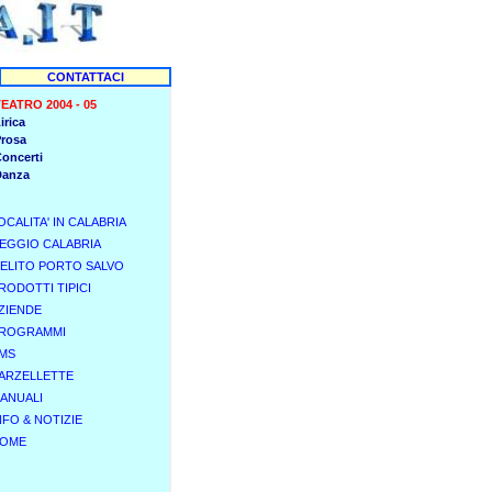
CONTATTACI
EATRO 2004 - 05
irica
P
rosa
C
oncerti
D
anza
OCALITA' IN CALABRIA
EGGIO CALABRIA
ELITO PORTO SALVO
RODOTTI TIPICI
ZIENDE
ROGRAMMI
MS
ARZELLETTE
ANUALI
NFO & NOTIZIE
OME