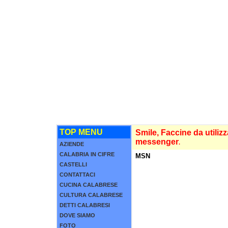
TOP MENU
Smile, Faccine da utilizz
messenger
.
AZIENDE
CALABRIA IN CIFRE
MSN
CASTELLI
CONTATTACI
CUCINA CALABRESE
CULTURA CALABRESE
DETTI CALABRESI
DOVE SIAMO
FOTO