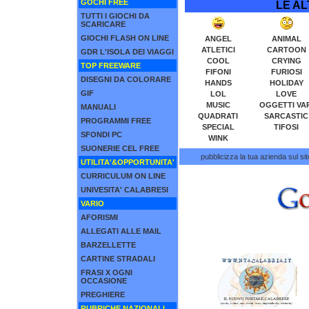
GOCHI FREE
LE AL
TUTTI I GIOCHI DA
SCARICARE
GIOCHI FLASH ON LINE
ANGEL
ANIMAL
ATLETICI
CARTOON
GDR L'ISOLA DEI VIAGGI
COOL
CRYING
TOP FREEWARE
FIFONI
FURIOSI
DISEGNI DA COLORARE
HANDS
HOLIDAY
GIF
LOL
LOVE
MUSIC
OGGETTI VAR
MANUALI
QUADRATI
SARCASTIC
PROGRAMMI FREE
SPECIAL
TIFOSI
SFONDI PC
WINK
SUONERIE CEL FREE
pubblicizza la tua azienda sul sit
UTILITA'&OPPORTUNITA'
CURRICULUM ON LINE
UNIVESITA' CALABRESI
VARIO
AFORISMI
ALLEGATI ALLE MAIL
BARZELLETTE
CARTINE STRADALI
FRASI X OGNI
OCCASIONE
PREGHIERE
RUBRICHE NAZIONALI